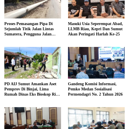
Proses Pemasangan Pipa Di
Masuki Usia Seperempat Abad,
Sejumlah Titik Jalan Lintas
LLMB Riau, Kepri Dan Sumut
Sumatera, Pengguna Jalan
Akan Peringati Harlah Ke-25
diimbau Untuk meningkatkan
Kewaspadaan
PD AIJ Sumut Amankan Aset
Gandeng Komisi Informasi,
Pemprov Di Binjai, Lima
Pemko Medan Sosialisasi
Rumah Dinas Eks Bioskop Ria
Permendagri No. 2 Tahun 2026
Dibongkar