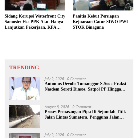
Sidang Korupsi Waterfront City
Panitia Kebut Persiapan
Samosir: Eks PPK Akui Hanya
Kejuaraan Catur SIWO PWI–
Lanjutkan Pekerjaan, KPA
STOK Binaguna
Beberkan Pengawasan Proyek
TRENDING
July 9, 2026
0 Comment
Antonius Devolis Tumanggor S.Sos : Fraksi
Nasdem Soroti Dinsos, Satpol PP Hingga
Kepling
August 8, 2026
0 Comment
Proses Pemasangan Pipa Di Sejumlah Titik
Jalan Lintas Sumatera, Pengguna Jalan
diimbau Untuk meningkatkan
Kewaspadaan
July 9, 2026
0 Comment