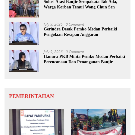
Solusi Atasi Banjir Sempakata Tak Ada,
Warga Korban Temui Wong Chun Sen
July 9, 2026
0 Comment
Gerindra Desak Pemko Medan Perbaiki
Pengolaan Resapan Anggaran
July 9, 2026
0 Comment
Hanura-PKB Minta Pemko Medan Perbaiki
Perencanaan Dan Penanganan Banjir
PEMERINTAHAN