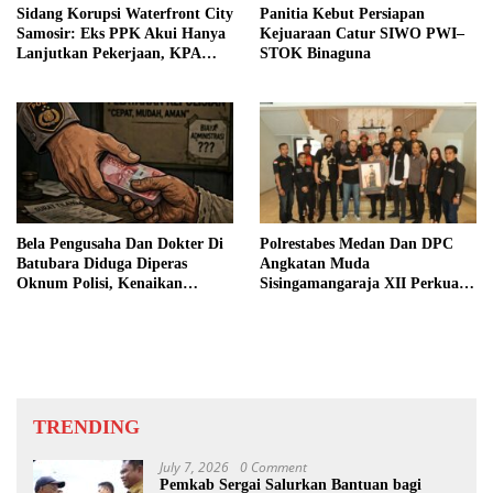
Sidang Korupsi Waterfront City
Panitia Kebut Persiapan
Samosir: Eks PPK Akui Hanya
Kejuaraan Catur SIWO PWI–
Lanjutkan Pekerjaan, KPA
STOK Binaguna
Beberkan Pengawasan Proyek
Bela Pengusaha Dan Dokter Di
Polrestabes Medan Dan DPC
Batubara Diduga Diperas
Angkatan Muda
Oknum Polisi, Kenaikan
Sisingamangaraja XII Perkuat
Pangkat AKP Fadlun Al Fitri
Sinergitas Jaga Kamtibmas
Ditunda
TRENDING
July 7, 2026
0 Comment
Pemkab Sergai Salurkan Bantuan bagi