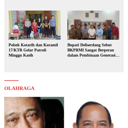
Karya Bhakti Praja Nugraha
Polsek Kotarih dan Koramil
Bupati Deliserdang Sebut
17/KTR Gelar Patroli
BKPRMI Sangat Berperan
Minggu Kasih
dalam Pembinaan Generasi
Muda
OLAHRAGA