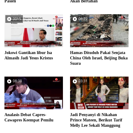
Pasien
Akan Bertahan
0015
06:22
Jokowi Gantikan libur Isa
Hamas Dituduh Pakai Senjata
Almasih Jadi Yesus Kristus
China Oleh Israel, Beijing Buka
Suara
08:38
03:31
Analasis Debat Capres-
Jadi Penyanyi di Nikahan
Cawapres Keempat Pemilu
Prince Mateen, Berikut Tarif
Melly Lee Sekali Manggung