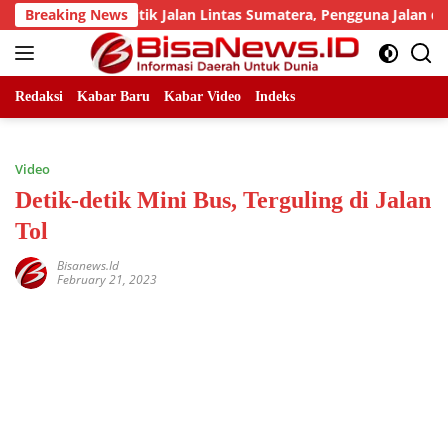
Skip
 Sejumlah Titik Jalan Lintas Sumatera, Pengguna Jalan diimba
Breaking News
to
content
Redaksi
Kabar Baru
Kabar Video
Indeks
Video
Detik-detik Mini Bus, Terguling di Jalan
Tol
Bisanews.id
February 21, 2023