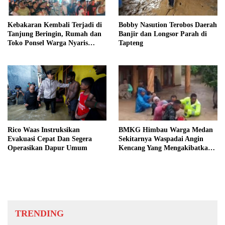
Kebakaran Kembali Terjadi di
Bobby Nasution Terobos Daerah
Tanjung Beringin, Rumah dan
Banjir dan Longsor Parah di
Toko Ponsel Warga Nyaris
Tapteng
Ludes
Rico Waas Instruksikan
BMKG Himbau Warga Medan
Evakuasi Cepat Dan Segera
Sekitarnya Waspadai Angin
Operasikan Dapur Umum
Kencang Yang Mengakibatkan
Pohon Tumbang Dan Banjir
Bandang
TRENDING