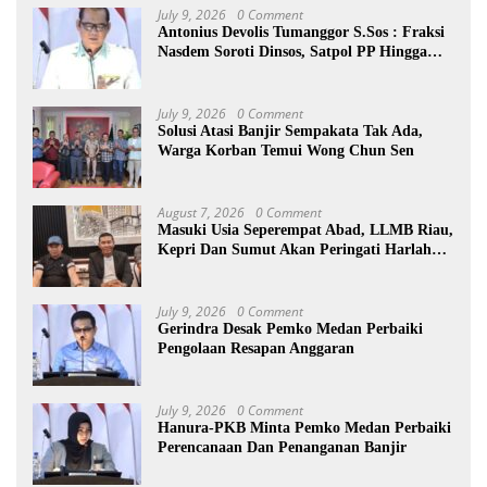
July 9, 2026
0 Comment
Antonius Devolis Tumanggor S.Sos : Fraksi
Nasdem Soroti Dinsos, Satpol PP Hingga
Kepling
July 9, 2026
0 Comment
Solusi Atasi Banjir Sempakata Tak Ada,
Warga Korban Temui Wong Chun Sen
August 7, 2026
0 Comment
Masuki Usia Seperempat Abad, LLMB Riau,
Kepri Dan Sumut Akan Peringati Harlah
Ke-25
July 9, 2026
0 Comment
Gerindra Desak Pemko Medan Perbaiki
Pengolaan Resapan Anggaran
July 9, 2026
0 Comment
Hanura-PKB Minta Pemko Medan Perbaiki
Perencanaan Dan Penanganan Banjir