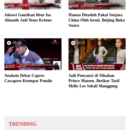
Jokowi Gantikan libur Isa
Hamas Dituduh Pakai Senjata
Almasih Jadi Yesus Kristus
China Oleh Israel, Beijing Buka
Suara
08:38
03:31
Analasis Debat Capres-
Jadi Penyanyi di Nikahan
Cawapres Keempat Pemilu
Prince Mateen, Berikut Tarif
Melly Lee Sekali Manggung
TRENDING