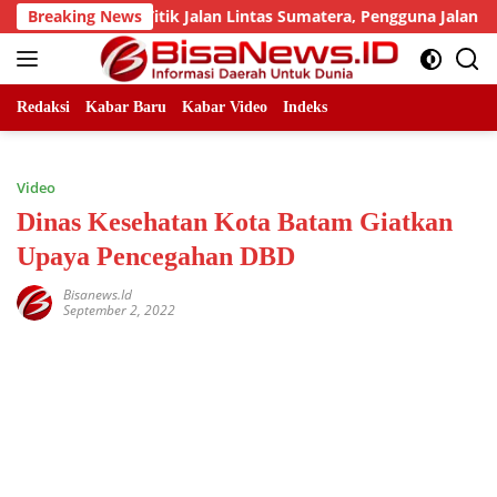
Skip
 Sejumlah Titik Jalan Lintas Sumatera, Pengguna Jalan diimba
Breaking News
to
content
Redaksi
Kabar Baru
Kabar Video
Indeks
Video
Dinas Kesehatan Kota Batam Giatkan
Upaya Pencegahan DBD
Bisanews.id
September 2, 2022