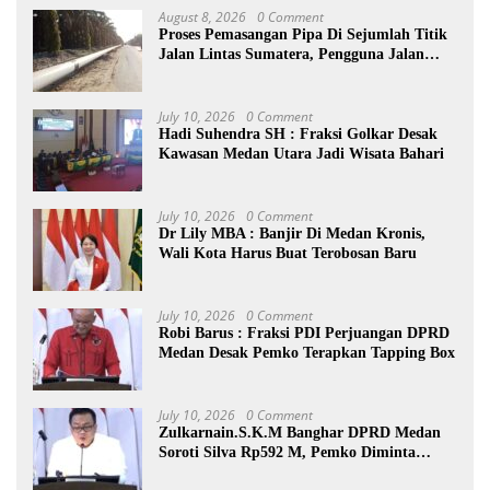
August 8, 2026
0 Comment
Proses Pemasangan Pipa Di Sejumlah Titik
Jalan Lintas Sumatera, Pengguna Jalan
diimbau Untuk meningkatkan
Kewaspadaan
July 10, 2026
0 Comment
Hadi Suhendra SH : Fraksi Golkar Desak
Kawasan Medan Utara Jadi Wisata Bahari
July 10, 2026
0 Comment
Dr Lily MBA : Banjir Di Medan Kronis,
Wali Kota Harus Buat Terobosan Baru
July 10, 2026
0 Comment
Robi Barus : Fraksi PDI Perjuangan DPRD
Medan Desak Pemko Terapkan Tapping Box
July 10, 2026
0 Comment
Zulkarnain.S.K.M Banghar DPRD Medan
Soroti Silva Rp592 M, Pemko Diminta
Benahi Rencana PAD