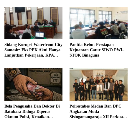
Sidang Korupsi Waterfront City
Panitia Kebut Persiapan
Samosir: Eks PPK Akui Hanya
Kejuaraan Catur SIWO PWI–
Lanjutkan Pekerjaan, KPA
STOK Binaguna
Beberkan Pengawasan Proyek
Bela Pengusaha Dan Dokter Di
Polrestabes Medan Dan DPC
Batubara Diduga Diperas
Angkatan Muda
Oknum Polisi, Kenaikan
Sisingamangaraja XII Perkuat
Pangkat AKP Fadlun Al Fitri
Sinergitas Jaga Kamtibmas
Ditunda