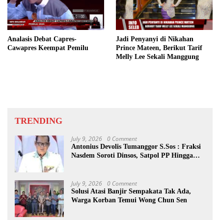
Analasis Debat Capres-
Jadi Penyanyi di Nikahan
Cawapres Keempat Pemilu
Prince Mateen, Berikut Tarif
Melly Lee Sekali Manggung
TRENDING
July 9, 2026
0 Comment
Antonius Devolis Tumanggor S.Sos : Fraksi
Nasdem Soroti Dinsos, Satpol PP Hingga
Kepling
July 9, 2026
0 Comment
Solusi Atasi Banjir Sempakata Tak Ada,
Warga Korban Temui Wong Chun Sen