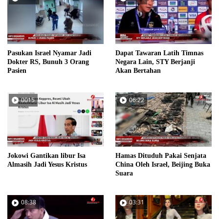
Pasukan Israel Nyamar Jadi
Dapat Tawaran Latih Timnas
Dokter RS, Bunuh 3 Orang
Negara Lain, STY Berjanji
Pasien
Akan Bertahan
0015
06:22
Jokowi Gantikan libur Isa
Hamas Dituduh Pakai Senjata
Almasih Jadi Yesus Kristus
China Oleh Israel, Beijing Buka
Suara
08:38
03:31