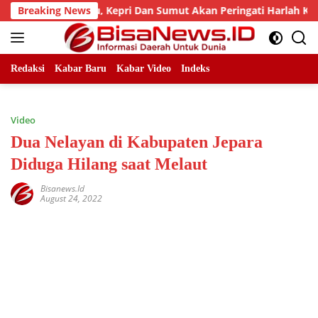
Skip
 LLMB Riau, Kepri Dan Sumut Akan Peringati Harlah Ke-25
Breaking News
to
content
Redaksi
Kabar Baru
Kabar Video
Indeks
Video
Dua Nelayan di Kabupaten Jepara
Diduga Hilang saat Melaut
Bisanews.id
August 24, 2022