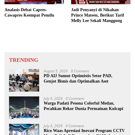
Analasis Debat Capres-
Jadi Penyanyi di Nikahan
Cawapres Keempat Pemilu
Prince Mateen, Berikut Tarif
Melly Lee Sekali Manggung
TRENDING
August 5, 2026
0 Comment
PD AIJ Sumut Optimistis Setor PAD,
Genjot Bisnis dan Optimalkan Aset
July 6, 2026
0 Comment
Warga Padati Pesona Colorful Medan,
Pecahkan Rekor Dunia Permainan Kulcapi
July 6, 2026
0 Comment
Rico Waas Apresiasi Inovasi Program CCTV