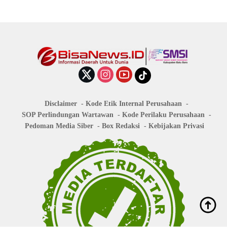
Disclaimer
Kode Etik Internal Perusahaan
SOP Perlindungan Wartawan
Kode Perilaku Perusahaan
Pedoman Media Siber
Box Redaksi
Kebijakan Privasi