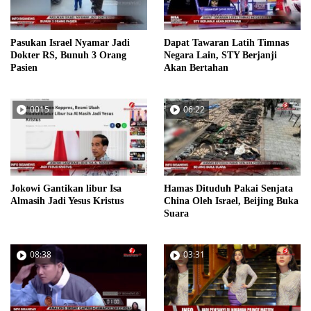
Pasukan Israel Nyamar Jadi
Dapat Tawaran Latih Timnas
Dokter RS, Bunuh 3 Orang
Negara Lain, STY Berjanji
Pasien
Akan Bertahan
0015
06:22
Jokowi Gantikan libur Isa
Hamas Dituduh Pakai Senjata
Almasih Jadi Yesus Kristus
China Oleh Israel, Beijing Buka
Suara
08:38
03:31