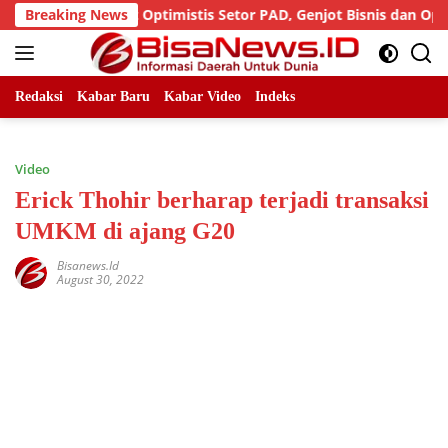
Skip
PD AIJ Sumut Optimistis Setor PAD, Genjot Bisnis dan Optimalk
Breaking News
to
content
Redaksi
Kabar Baru
Kabar Video
Indeks
Video
Erick Thohir berharap terjadi transaksi
UMKM di ajang G20
Bisanews.id
August 30, 2022