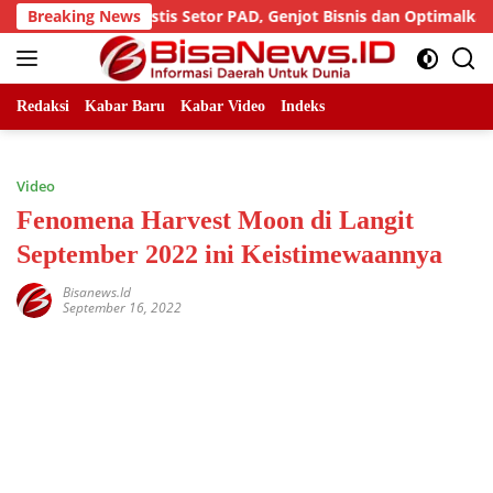
Skip
Sumut Optimistis Setor PAD, Genjot Bisnis dan Optimalkan Aset
Breaking News
to
content
Redaksi
Kabar Baru
Kabar Video
Indeks
Video
Fenomena Harvest Moon di Langit
September 2022 ini Keistimewaannya
Bisanews.id
September 16, 2022