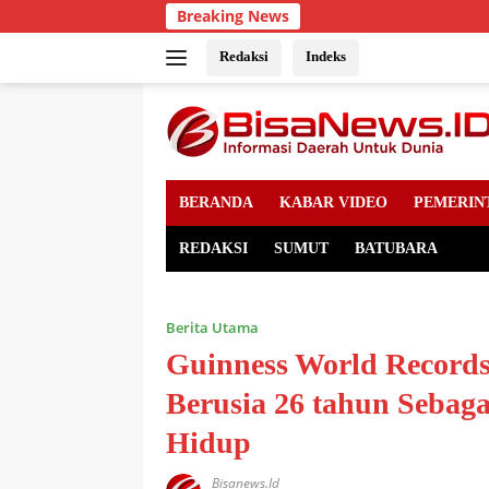
Skip
Breaking News
to
content
Redaksi
Indeks
BERANDA
KABAR VIDEO
PEMERIN
REDAKSI
SUMUT
BATUBARA
Berita Utama
Guinness World Record
Berusia 26 tahun Sebag
Hidup
Bisanews.id