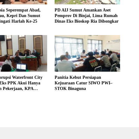
sia Seperempat Abad,
PD AIJ Sumut Amankan Aset
u, Kepri Dan Sumut
Pemprov Di Binjai, Lima Rumah
ngati Harlah Ke-25
Dinas Eks Bioskop Ria Dibongkar
rupsi Waterfront City
Panitia Kebut Persiapan
 Eks PPK Akui Hanya
Kejuaraan Catur SIWO PWI–
n Pekerjaan, KPA
STOK Binaguna
 Pengawasan Proyek