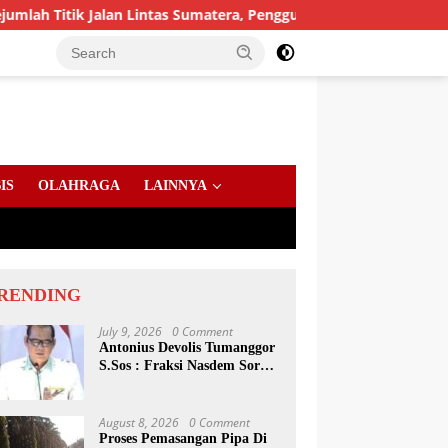
Jalan Lintas Sumatera, Pengguna Jalan diimbau Untuk meningka
IS
OLAHRAGA
LAINNYA
RENDING
July 9, 2026
0 Comment
Antonius Devolis Tumanggor
S.Sos : Fraksi Nasdem Soroti
Dinsos, Satpol PP Hingga
Kepling
August 8, 2026
0 Comment
Proses Pemasangan Pipa Di