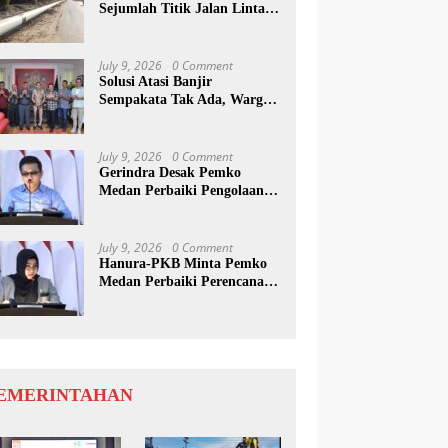
Sejumlah Titik Jalan Lintas
Sumatera, Pengguna Jalan
diimbau Untuk
meningkatkan Kewaspadaan
July 9, 2026
0 Comment
Solusi Atasi Banjir
Sempakata Tak Ada, Warga
Korban Temui Wong Chun
Sen
July 9, 2026
0 Comment
Gerindra Desak Pemko
Medan Perbaiki Pengolaan
Resapan Anggaran
July 9, 2026
0 Comment
Hanura-PKB Minta Pemko
Medan Perbaiki Perencanaan
Dan Penanganan Banjir
EMERINTAHAN