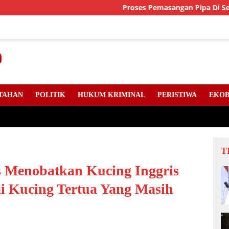
Proses Pemasangan Pipa Di Sejumlah Titik 
TAHAN
POLITIK
HUKUM KRIMINAL
PERISTIWA
EKOB
T
s Menobatkan Kucing Inggris
ai Kucing Tertua Yang Masih