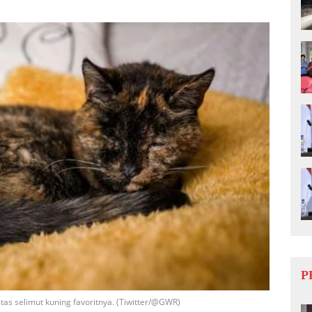
P
 atas selimut kuning favoritnya. (Tiwitter/@GWR)