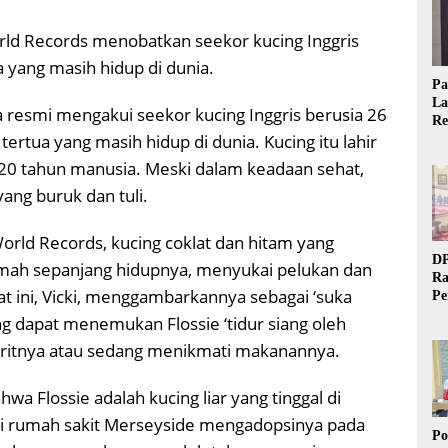
ld Records menobatkan seekor kucing Inggris
a yang masih hidup di dunia.
Pa
La
 resmi mengakui seekor kucing Inggris berusia 26
Re
ertua yang masih hidup di dunia. Kucing itu lahir
Ta
20 tahun manusia. Meski dalam keadaan sehat,
ang buruk dan tuli.
rld Records, kucing coklat dan hitam yang
DP
rumah sepanjang hidupnya, menyukai pelukan dan
Ra
t ini, Vicki, menggambarkannya sebagai ‘suka
Pe
Si
ng dapat menemukan Flossie ‘tidur siang oleh
20
voritnya atau sedang menikmati makanannya.
 Flossie adalah kucing liar yang tinggal di
 di rumah sakit Merseyside mengadopsinya pada
Po