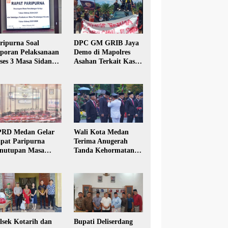
ripurna Soal
DPC GM GRIB Jaya
poran Pelaksanaan
Demo di Mapolres
ses 3 Masa Sidang
Asahan Terkait Kasus
hun Anggaran 2025
Pencabulan Anak
RD Medan Gelar
Wali Kota Medan
pat Paripurna
Terima Anugerah
nutupan Masa
Tanda Kehormatan
dang Kesatu Tahun
Satyalancana Karya
24
Bhakti Praja Nugraha
lsek Kotarih dan
Bupati Deliserdang