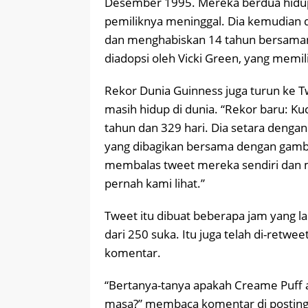
Desember 1995. Mereka berdua hidu
pemiliknya meninggal. Dia kemudian
dan menghabiskan 14 tahun bersamany
diadopsi oleh Vicki Green, yang memi
Rekor Dunia Guinness juga turun ke Tw
masih hidup di dunia. “Rekor baru: Ku
tahun dan 329 hari. Dia setara denga
yang dibagikan bersama dengan gambar
membalas tweet mereka sendiri dan me
pernah kami lihat.”
Tweet itu dibuat beberapa jam yang la
dari 250 suka. Itu juga telah di-ret
komentar.
“Bertanya-tanya apakah Creame Puff
masa?” membaca komentar di postinga