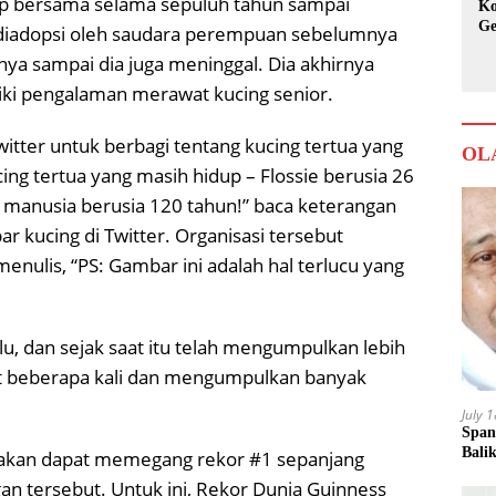
p bersama selama sepuluh tahun sampai
Ko
Ge
 diadopsi oleh saudara perempuan sebelumnya
Ka
a sampai dia juga meninggal. Dia akhirnya
liki pengalaman merawat kucing senior.
itter untuk berbagi tentang kucing tertua yang
OL
cing tertua yang masih hidup – Flossie berusia 26
n manusia berusia 120 tahun!” baca keterangan
 kucing di Twitter. Organisasi tersebut
nulis, “PS: Gambar ini adalah hal terlucu yang
lu, dan sejak saat itu telah mengumpulkan lebih
weet beberapa kali dan mengumpulkan banyak
July 
Span
Bali
 akan dapat memegang rekor #1 sepanjang
n tersebut. Untuk ini, Rekor Dunia Guinness