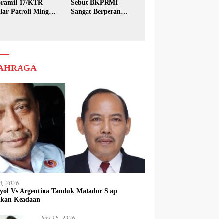
ramil 17/KTR
Sebut BKPRMI
lar Patroli Minggu
Sangat Berperan
sih
dalam Pembinaan
Generasi Muda
AHRAGA
18, 2026
yol Vs Argentina Tanduk Matador Siap
kkan Keadaan
July 15, 2026