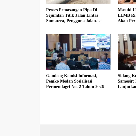
Proses Pemasangan Pipa Di
Masuki U
Sejumlah Titik Jalan Lintas
LLMB Ria
Sumatera, Pengguna Jalan
Akan Peri
diimbau Untuk meningkatkan
Kewaspadaan
Gandeng Komisi Informasi,
Sidang Ko
Pemko Medan Sosialisasi
Samosir:
Permendagri No. 2 Tahun 2026
Lanjutka
Beberkan