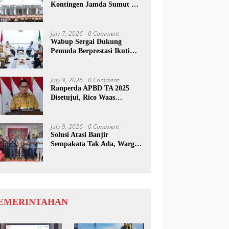
Kontingen Jamda Sumut XI,
Tekankan Nilai SAKTI dan
Karakter Pramuka
July 7, 2026
0 Comment
Wabup Sergai Dukung
Pemuda Berprestasi Ikuti
Program Kepemimpinan
Internasional
July 9, 2026
0 Comment
Ranperda APBD TA 2025
Disetujui, Rico Waas
Apresiasi Sinergitas Antara
Legislatif dan Eksekutif
July 9, 2026
0 Comment
Solusi Atasi Banjir
Sempakata Tak Ada, Warga
Korban Temui Wong Chun
Sen
EMERINTAHAN