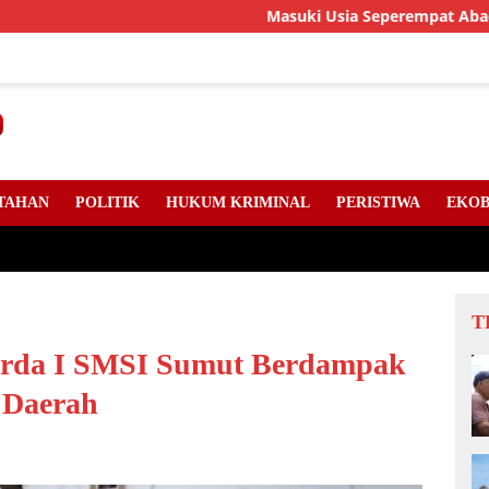
Masuki Usia Seperempat Abad, LLMB Riau,
TAHAN
POLITIK
HUKUM KRIMINAL
PERISTIWA
EKOB
T
erda I SMSI Sumut Berdampak
r Daerah