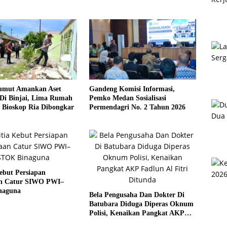
umut Amankan Aset
Gandeng Komisi Informasi,
Di Binjai, Lima Rumah
Pemko Medan Sosialisasi
 Bioskop Ria Dibongkar
Permendagri No. 2 Tahun 2026
ebut Persiapan
n Catur SIWO PWI–
naguna
Bela Pengusaha Dan Dokter Di
Batubara Diduga Diperas Oknum
Polisi, Kenaikan Pangkat AKP
Fadlun Al Fitri Ditunda