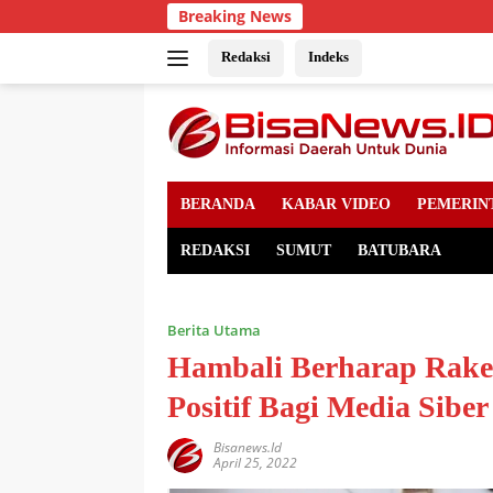
Skip
Breaking News
to
content
Redaksi
Indeks
BERANDA
KABAR VIDEO
PEMERIN
REDAKSI
SUMUT
BATUBARA
Berita Utama
Hambali Berharap Rak
Positif Bagi Media Sibe
Bisanews.id
April 25, 2022