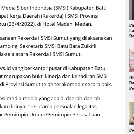
t Media Siber Indonesia (SMSI) Kabupaten Batu
pat Kerja Daerah (Rakerda) I SMSI Provinsi
tu (23/4/2022), di Hotel Madani Medan.
Pa
La
Re
ksanaan Rakerda I SMSI Sumut yang dilaksanakan
Ta
dampingi Sekretaris SMSI Batu Bara Zulkifli
la-sela acara Rakerda I SMSI Sumut.
s.id yang berkantor pusat di Kabupaten Batu
ut merupakan bukti kinerja dan kehadiran SMSI
DP
di Provinsi Sumut telah terakomodir secara baik.
Ra
Pe
Si
si media-media yang ada di daerah-daerah
20
n dirinya. “Terutama persoalan legalitas
 ujar Pemimpin Umum/Pemimpin Perusahaan
Po