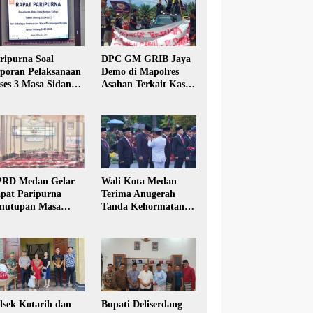
ripurna Soal
DPC GM GRIB Jaya
poran Pelaksanaan
Demo di Mapolres
ses 3 Masa Sidang
Asahan Terkait Kasus
hun Anggaran 2025
Pencabulan Anak
RD Medan Gelar
Wali Kota Medan
pat Paripurna
Terima Anugerah
nutupan Masa
Tanda Kehormatan
dang Kesatu Tahun
Satyalancana Karya
24
Bhakti Praja Nugraha
lsek Kotarih dan
Bupati Deliserdang