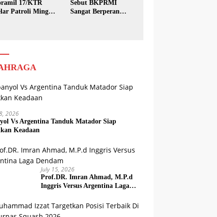
ramil 17/KTR
Sebut BKPRMI
lar Patroli Minggu
Sangat Berperan
sih
dalam Pembinaan
Generasi Muda
AHRAGA
18, 2026
yol Vs Argentina Tanduk Matador Siap
kkan Keadaan
July 15, 2026
Prof.DR. Imran Ahmad, M.P.d
Inggris Versus Argentina Laga
Dendam