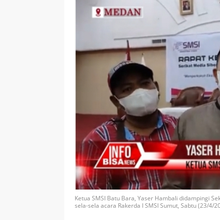
Ketua SMSI Batu Bara, Yaser Hambali didampingi Sekr
sela-sela acara Rakerda I SMSI Sumut, Sabtu (23/4/20