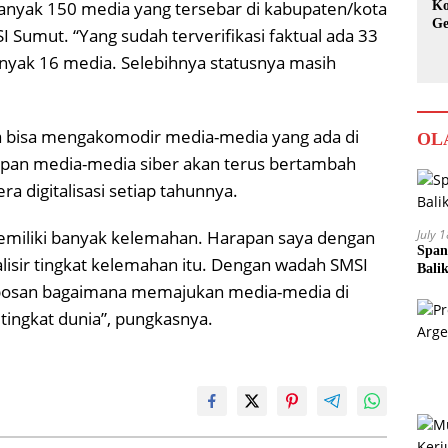
banyak 150 media yang tersebar di kabupaten/kota
Ko
Ge
I Sumut. “Yang sudah terverifikasi faktual ada 33
Ka
anyak 16 media. Selebihnya statusnya masih
 bisa mengakomodir media-media yang ada di
OL
epan media-media siber akan terus bertambah
 digitalisasi setiap tahunnya.
July 
 memiliki banyak kelemahan. Harapan saya dengan
Span
isir tingkat kelemahan itu. Dengan wadah SMSI
Bali
robosan bagaimana memajukan media-media di
ingkat dunia”, pungkasnya.