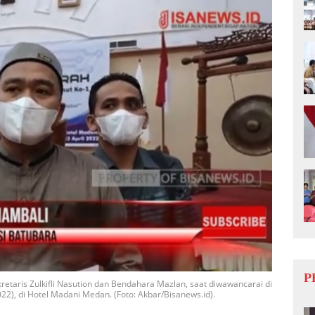
P
etaris Zulkifli Nasution dan Bendahara Mazlan, saat diwawancarai di
22), di Hotel Madani Medan. (Foto: Akbar/Bisanews.id).