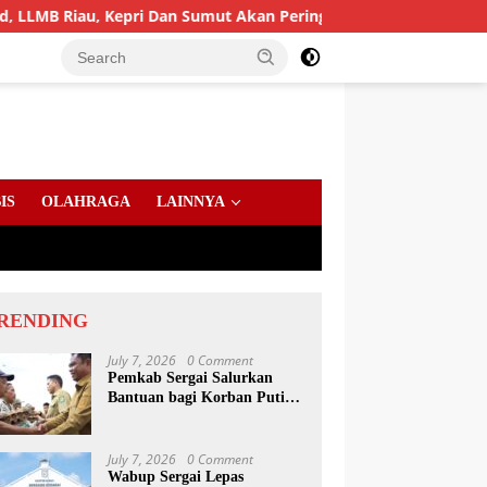
 Kepri Dan Sumut Akan Peringati Harlah Ke-25
PD AIJ 
IS
OLAHRAGA
LAINNYA
RENDING
July 7, 2026
0 Comment
Pemkab Sergai Salurkan
Bantuan bagi Korban Puting
Beliung di Sei Bamban
July 7, 2026
0 Comment
Wabup Sergai Lepas