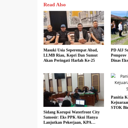
Read Also
Masuki Usia Seperempat Abad,
PD AIJ S
LLMB Riau, Kepri Dan Sumut
Pemprov 
Akan Peringati Harlah Ke-25
Dinas Eks
Panitia K
Kejuaraa
STOK Bi
Sidang Korupsi Waterfront City
Samosir: Eks PPK Akui Hanya
Lanjutkan Pekerjaan, KPA
Beberkan Pengawasan Proyek