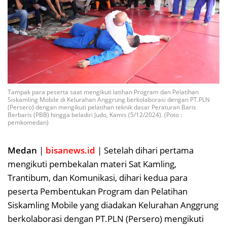
Tampak para peserta saat mengikuti latihan Program dan Pelatihan
Siskamling Mobile di Kelurahan Anggrung berkolaborasi dengan PT.PLN
(Persero) dengan mengikuti pelatihan teknik dasar Peraturan Baris
Berbaris (PBB) hingga beladiri Judo, Kamis (5/12/2024). (Poto :
pemkomedan)
Medan
|
bisanews.id
| Setelah dihari pertama
mengikuti pembekalan materi Sat Kamling,
Trantibum, dan Komunikasi, dihari kedua para
peserta Pembentukan Program dan Pelatihan
Siskamling Mobile yang diadakan Kelurahan Anggrung
berkolaborasi dengan PT.PLN (Persero) mengikuti