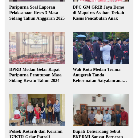
Paripurna Soal Laporan
DPC GM GRIB Jaya Demo
Pelaksanaan Reses 3 Masa
di Mapolres Asahan Terkait
Sidang Tahun Anggaran 2025
Kasus Pencabulan Anak
DPRD Medan Gelar Rapat
Wali Kota Medan Terima
Paripurna Penutupan Masa
Anugerah Tanda
Sidang Kesatu Tahun 2024
Kehormatan Satyalancana
Karya Bhakti Praja Nugraha
Polsek Kotarih dan Koramil
Bupati Deliserdang Sebut
17/KTR Gelar Patroli
BKPRMI Sangat Berperan