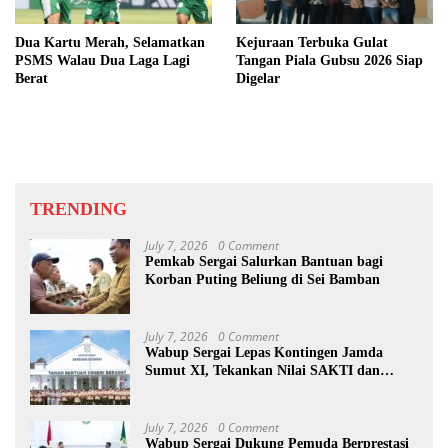
Dua Kartu Merah, Selamatkan
Kejuraan Terbuka Gulat
PSMS Walau Dua Laga Lagi
Tangan Piala Gubsu 2026 Siap
Berat
Digelar
TRENDING
July 7, 2026
0 Comment
Pemkab Sergai Salurkan Bantuan bagi
Korban Puting Beliung di Sei Bamban
July 7, 2026
0 Comment
Wabup Sergai Lepas Kontingen Jamda
Sumut XI, Tekankan Nilai SAKTI dan
Karakter Pramuka
July 7, 2026
0 Comment
Wabup Sergai Dukung Pemuda Berprestasi