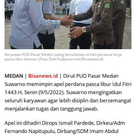
Karyawan PUD Pasar Medan saling bersalaman di hari pertama kerja
pasca libur lebaran. (Foto: Dok-Pudpasarmdn/Bisanews.id).
MEDAN
|
Bisanews.id
| Dirut PUD Pasar Medan
Suwarno memimpin apel perdana pasca libur Idul Fitri
1443 H, Senin (9/5/2022). Suwarno mengingatkan
seluruh karyawan agar lebih disiplin dan bersemangat
menjalankan tugas dan tanggung jawab.
Apel ini dihadiri Dirops Ismail Pardede, Dirkeu/Adm
Fernando Napitupulu, Dirbang/SDM Imam Abdul