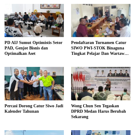
PD AIJ Sumut Optimistis Setor
Pendaftaran Turnamen Catur
PAD, Genjot Bisnis dan
SIWO PWI-STOK Binaguna
Optimalkan Aset
Tingkat Pelajar Dan Wartawan
Dibuka
Percasi Dorong Catur Siwo Jadi
Wong Chun Sen Tegaskan
Kalender Tahunan
DPRD Medan Harus Berubah
Sekarang