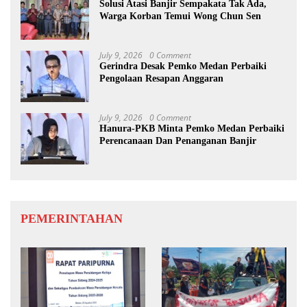
Solusi Atasi Banjir Sempakata Tak Ada,
Warga Korban Temui Wong Chun Sen
July 9, 2026
0 Comment
Gerindra Desak Pemko Medan Perbaiki
Pengolaan Resapan Anggaran
July 9, 2026
0 Comment
Hanura-PKB Minta Pemko Medan Perbaiki
Perencanaan Dan Penanganan Banjir
PEMERINTAHAN