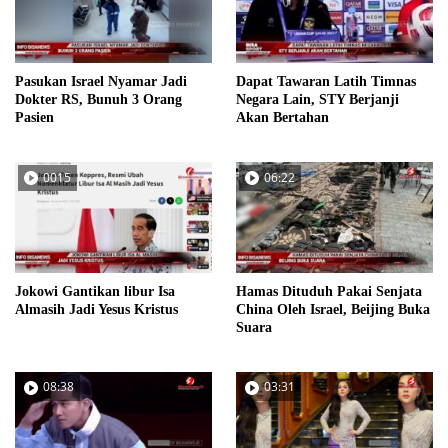
Pasukan Israel Nyamar Jadi
Dapat Tawaran Latih Timnas
Dokter RS, Bunuh 3 Orang
Negara Lain, STY Berjanji
Pasien
Akan Bertahan
0015
06:22
Jokowi Gantikan libur Isa
Hamas Dituduh Pakai Senjata
Almasih Jadi Yesus Kristus
China Oleh Israel, Beijing Buka
Suara
08:38
03:31