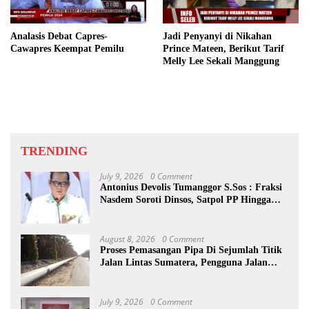
Analasis Debat Capres-
Jadi Penyanyi di Nikahan
Cawapres Keempat Pemilu
Prince Mateen, Berikut Tarif
Melly Lee Sekali Manggung
TRENDING
July 9, 2026
0 Comment
Antonius Devolis Tumanggor S.Sos : Fraksi
Nasdem Soroti Dinsos, Satpol PP Hingga
Kepling
August 8, 2026
0 Comment
Proses Pemasangan Pipa Di Sejumlah Titik
Jalan Lintas Sumatera, Pengguna Jalan
diimbau Untuk meningkatkan
Kewaspadaan
July 9, 2026
0 Comment