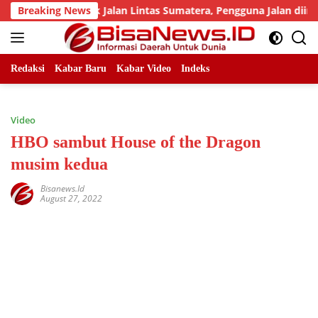
Skip
jumlah Titik Jalan Lintas Sumatera, Pengguna Jalan diimbau U
Breaking News
to
content
Redaksi
Kabar Baru
Kabar Video
Indeks
Video
HBO sambut House of the Dragon
musim kedua
Bisanews.id
August 27, 2022