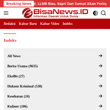
Skip
 Seperempat Abad, LLMB Riau, Kepri Dan Sumut Akan Peringati H
Breaking News
to
content
Redaksi
Kabar Baru
Kabar Video
Indeks
Indeks
All News
Berita Utama (9635)
EkoBis (27)
Hukum Kriminal (530)
Kesehatan (24)
Kuliner (106)