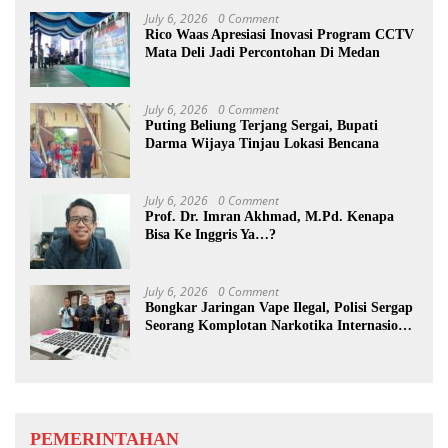
July 6, 2026
0 Comment
Rico Waas Apresiasi Inovasi Program CCTV
Mata Deli Jadi Percontohan Di Medan
July 6, 2026
0 Comment
Puting Beliung Terjang Sergai, Bupati
Darma Wijaya Tinjau Lokasi Bencana
July 6, 2026
0 Comment
Prof. Dr. Imran Akhmad, M.Pd. Kenapa
Bisa Ke Inggris Ya…?
July 6, 2026
0 Comment
Bongkar Jaringan Vape Ilegal, Polisi Sergap
Seorang Komplotan Narkotika Internasional
Si Medan
PEMERINTAHAN