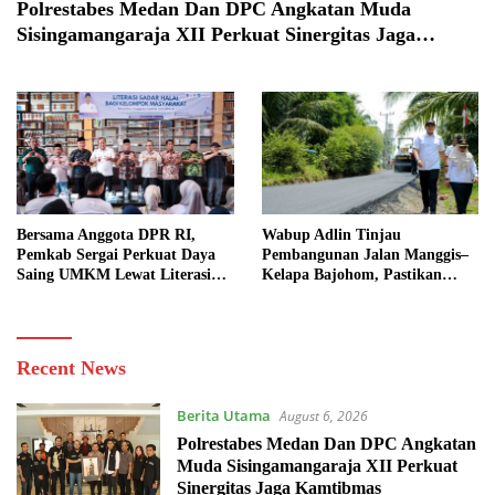
Polrestabes Medan Dan DPC Angkatan Muda
Sisingamangaraja XII Perkuat Sinergitas Jaga
Kamtibmas
Bersama Anggota DPR RI,
Wabup Adlin Tinjau
Pemkab Sergai Perkuat Daya
Pembangunan Jalan Manggis–
Saing UMKM Lewat Literasi
Kelapa Bajohom, Pastikan
Sadar Halal
Kualitas Sesuai Harapan
Bisanews.id
Recent News
Berita Utama
August 6, 2026
Polrestabes Medan Dan DPC Angkatan
Muda Sisingamangaraja XII Perkuat
Sinergitas Jaga Kamtibmas