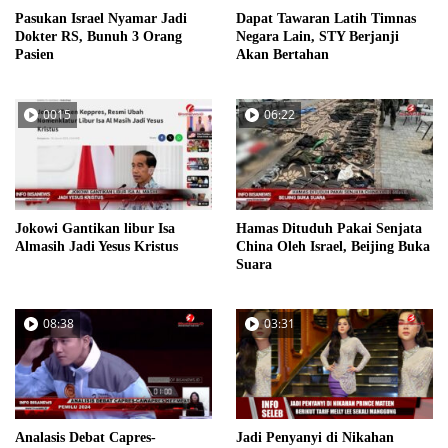
Pasukan Israel Nyamar Jadi
Dapat Tawaran Latih Timnas
Dokter RS, Bunuh 3 Orang
Negara Lain, STY Berjanji
Pasien
Akan Bertahan
0015
06:22
Jokowi Gantikan libur Isa
Hamas Dituduh Pakai Senjata
Almasih Jadi Yesus Kristus
China Oleh Israel, Beijing Buka
Suara
08:38
03:31
Analasis Debat Capres-
Jadi Penyanyi di Nikahan