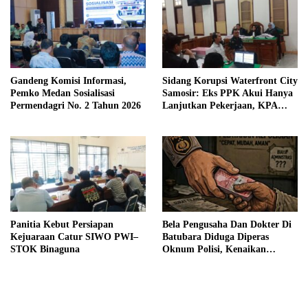
Gandeng Komisi Informasi,
Sidang Korupsi Waterfront City
Pemko Medan Sosialisasi
Samosir: Eks PPK Akui Hanya
Permendagri No. 2 Tahun 2026
Lanjutkan Pekerjaan, KPA
Beberkan Pengawasan Proyek
Panitia Kebut Persiapan
Bela Pengusaha Dan Dokter Di
Kejuaraan Catur SIWO PWI–
Batubara Diduga Diperas
STOK Binaguna
Oknum Polisi, Kenaikan
Pangkat AKP Fadlun Al Fitri
Ditunda