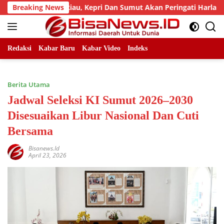
Skip
 LLMB Riau, Kepri Dan Sumut Akan Peringati Harlah Ke-25
Breaking News
to
content
Redaksi
Kabar Baru
Kabar Video
Indeks
Berita Utama
Jadwal Seleksi KI Sumut 2026–2030
Disesuaikan Libur Nasional Dan Cuti
Bersama
Bisanews.id
April 23, 2026