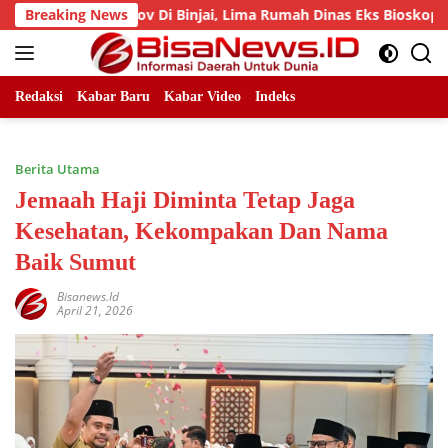
Skip
 Pemprov Di Binjai, Lima Rumah Dinas Eks Bioskop Ria Dibong
Breaking News
to
content
Redaksi
Kabar Baru
Kabar Video
Indeks
Berita Utama
Jemaah Haji Diminta Tetap Jaga
Kesehatan, Kekompakan Dan Nama
Baik Sumut
Bisanews.id
April 21, 2026