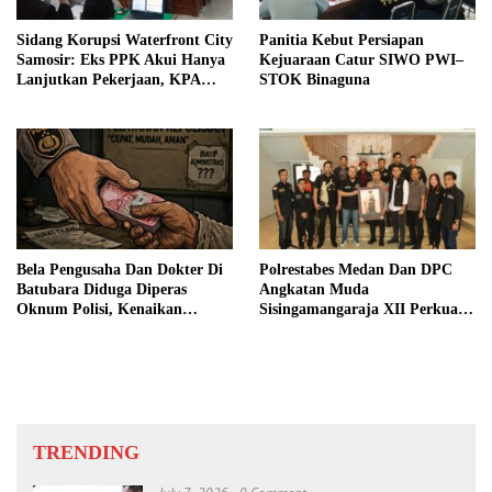
Sidang Korupsi Waterfront City
Panitia Kebut Persiapan
Samosir: Eks PPK Akui Hanya
Kejuaraan Catur SIWO PWI–
Lanjutkan Pekerjaan, KPA
STOK Binaguna
Beberkan Pengawasan Proyek
Bela Pengusaha Dan Dokter Di
Polrestabes Medan Dan DPC
Batubara Diduga Diperas
Angkatan Muda
Oknum Polisi, Kenaikan
Sisingamangaraja XII Perkuat
Pangkat AKP Fadlun Al Fitri
Sinergitas Jaga Kamtibmas
Ditunda
TRENDING