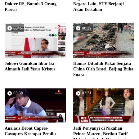
Dokter RS, Bunuh 3 Orang
Negara Lain, STY Berjanji
Pasien
Akan Bertahan
0015
06:22
Jokowi Gantikan libur Isa
Hamas Dituduh Pakai Senjata
Almasih Jadi Yesus Kristus
China Oleh Israel, Beijing Buka
Suara
08:38
03:31
Analasis Debat Capres-
Jadi Penyanyi di Nikahan
Cawapres Keempat Pemilu
Prince Mateen, Berikut Tarif