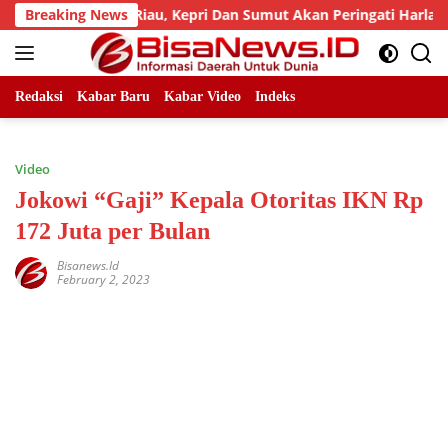
Skip
ad, LLMB Riau, Kepri Dan Sumut Akan Peringati Harlah Ke-25
Breaking News
to
content
Redaksi
Kabar Baru
Kabar Video
Indeks
Video
Jokowi “Gaji” Kepala Otoritas IKN Rp
172 Juta per Bulan
Bisanews.id
February 2, 2023