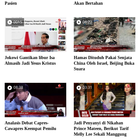
Pasien
Akan Bertahan
0015
06:22
Jokowi Gantikan libur Isa
Hamas Dituduh Pakai Senjata
Almasih Jadi Yesus Kristus
China Oleh Israel, Beijing Buka
Suara
08:38
03:31
Analasis Debat Capres-
Jadi Penyanyi di Nikahan
Cawapres Keempat Pemilu
Prince Mateen, Berikut Tarif
Melly Lee Sekali Manggung