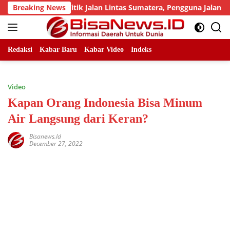
Skip
 Sejumlah Titik Jalan Lintas Sumatera, Pengguna Jalan diimba
Breaking News
to
content
Redaksi
Kabar Baru
Kabar Video
Indeks
Video
Kapan Orang Indonesia Bisa Minum
Air Langsung dari Keran?
Bisanews.id
December 27, 2022