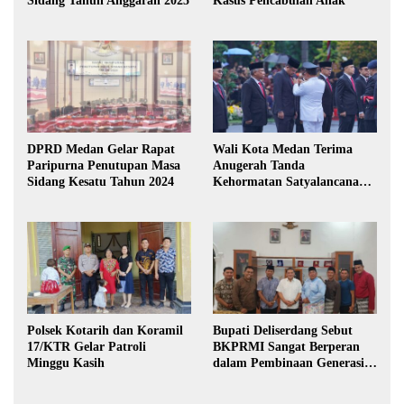
Sidang Tahun Anggaran 2025
Kasus Pencabulan Anak
DPRD Medan Gelar Rapat
Wali Kota Medan Terima
Paripurna Penutupan Masa
Anugerah Tanda
Sidang Kesatu Tahun 2024
Kehormatan Satyalancana
Karya Bhakti Praja Nugraha
Polsek Kotarih dan Koramil
Bupati Deliserdang Sebut
17/KTR Gelar Patroli
BKPRMI Sangat Berperan
Minggu Kasih
dalam Pembinaan Generasi
Muda