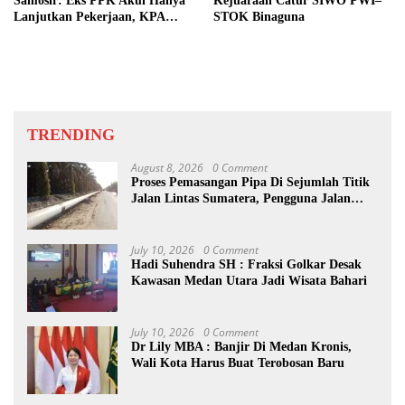
Samosir: Eks PPK Akui Hanya
Kejuaraan Catur SIWO PWI–
Lanjutkan Pekerjaan, KPA
STOK Binaguna
Beberkan Pengawasan Proyek
TRENDING
August 8, 2026
0 Comment
Proses Pemasangan Pipa Di Sejumlah Titik
Jalan Lintas Sumatera, Pengguna Jalan
diimbau Untuk meningkatkan
Kewaspadaan
July 10, 2026
0 Comment
Hadi Suhendra SH : Fraksi Golkar Desak
Kawasan Medan Utara Jadi Wisata Bahari
July 10, 2026
0 Comment
Dr Lily MBA : Banjir Di Medan Kronis,
Wali Kota Harus Buat Terobosan Baru