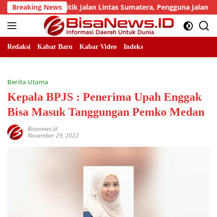
Skip
ejumlah Titik Jalan Lintas Sumatera, Pengguna Jalan diimbau 
Breaking News
to
content
Redaksi
Kabar Baru
Kabar Video
Indeks
Berita Utama
Kepala BPJS : Penerima Upah Enggak
Bisa Masuk Tanggungan Pemko Medan
Bisanews.id
November 29, 2022