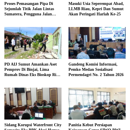
Proses Pemasangan Pipa Di
Masuki Usia Seperempat Abad,
Sejumlah Titik Jalan Lintas
LLMB Riau, Kepri Dan Sumut
Sumatera, Pengguna Jalan
Akan Peringati Harlah Ke-25
diimbau Untuk meningkatkan
Kewaspadaan
PD AIJ Sumut Amankan Aset
Gandeng Komisi Informasi,
Pemprov Di Binjai, Lima
Pemko Medan Sosialisasi
Rumah Dinas Eks Bioskop Ria
Permendagri No. 2 Tahun 2026
Dibongkar
Sidang Korupsi Waterfront City
Panitia Kebut Persiapan