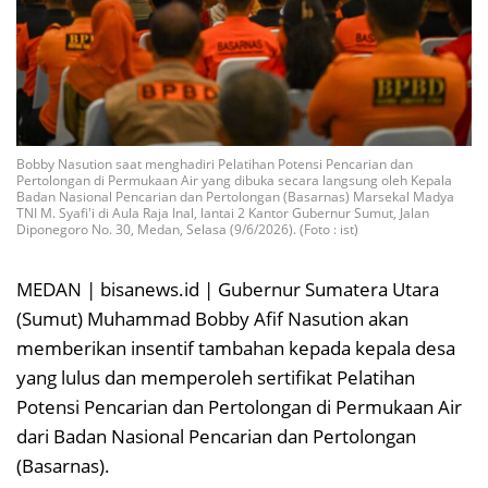
Bobby Nasution saat menghadiri Pelatihan Potensi Pencarian dan
Pertolongan di Permukaan Air yang dibuka secara langsung oleh Kepala
Badan Nasional Pencarian dan Pertolongan (Basarnas) Marsekal Madya
TNI M. Syafi'i di Aula Raja Inal, lantai 2 Kantor Gubernur Sumut, Jalan
Diponegoro No. 30, Medan, Selasa (9/6/2026). (Foto : ist)
MEDAN | bisanews.id | Gubernur Sumatera Utara
(Sumut) Muhammad Bobby Afif Nasution akan
memberikan insentif tambahan kepada kepala desa
yang lulus dan memperoleh sertifikat Pelatihan
Potensi Pencarian dan Pertolongan di Permukaan Air
dari Badan Nasional Pencarian dan Pertolongan
(Basarnas).