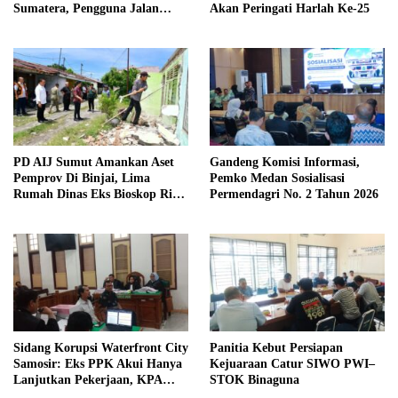
Sumatera, Pengguna Jalan
Akan Peringati Harlah Ke-25
diimbau Untuk meningkatkan
Kewaspadaan
PD AIJ Sumut Amankan Aset
Gandeng Komisi Informasi,
Pemprov Di Binjai, Lima
Pemko Medan Sosialisasi
Rumah Dinas Eks Bioskop Ria
Permendagri No. 2 Tahun 2026
Dibongkar
Sidang Korupsi Waterfront City
Panitia Kebut Persiapan
Samosir: Eks PPK Akui Hanya
Kejuaraan Catur SIWO PWI–
Lanjutkan Pekerjaan, KPA
STOK Binaguna
Beberkan Pengawasan Proyek