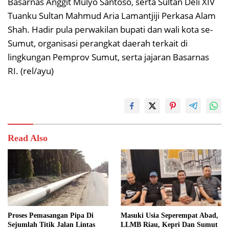
Basarnas Anggit Mulyo Santoso, serta Sultan Deli XIV
Tuanku Sultan Mahmud Aria Lamantjiji Perkasa Alam
Shah. Hadir pula perwakilan bupati dan wali kota se-
Sumut, organisasi perangkat daerah terkait di
lingkungan Pemprov Sumut, serta jajaran Basarnas
RI. (rel/ayu)
Read Also
Proses Pemasangan Pipa Di
Masuki Usia Seperempat Abad,
Sejumlah Titik Jalan Lintas
LLMB Riau, Kepri Dan Sumut