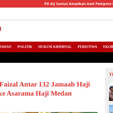
PD AIJ Sumut Amankan Aset Pemprov Di Binjai, Lima Rumah 
TAHAN
POLITIK
HUKUM KRIMINAL
PERISTIWA
EKOB
T
Faizal Antar 132 Jamaah Haji
 ke Asarama Haji Medan