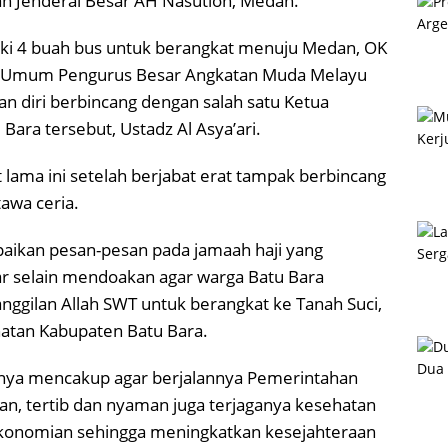
an Jenderal Besar AH Nasution, Medan.
i 4 buah bus untuk berangkat menuju Medan, OK
tua Umum Pengurus Besar Angkatan Muda Melayu
n diri berbincang dengan salah satu Ketua
ara tersebut, Ustadz Al Asya’ari.
ama ini setelah berjabat erat tampak berbincang
tawa ceria.
paikan pesan-pesan pada jamaah haji yang
ar selain mendoakan agar warga Batu Bara
nggilan Allah SWT untuk berangkat ke Tanah Suci,
atan Kabupaten Batu Bara.
nya mencakup agar berjalannya Pemerintahan
n, tertib dan nyaman juga terjaganya kesehatan
konomian sehingga meningkatkan kesejahteraan