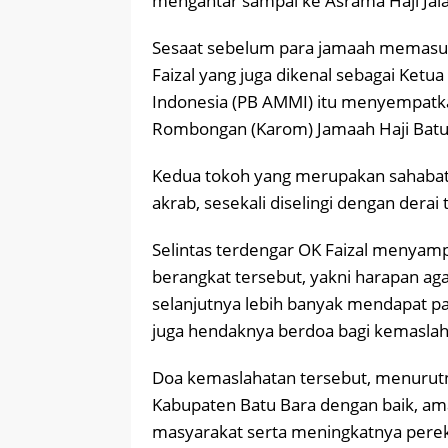
mengantar sampai ke Asrama Haji Jal
Sesaat sebelum para jamaah memasuk
Faizal yang juga dikenal sebagai Ke
Indonesia (PB AMMI) itu menyempatka
Rombongan (Karom) Jamaah Haji Batu B
Kedua tokoh yang merupakan sahabat l
akrab, sesekali diselingi dengan derai 
Selintas terdengar OK Faizal menyam
berangkat tersebut, yakni harapan ag
selanjutnya lebih banyak mendapat pa
juga hendaknya berdoa bagi kemaslah
Doa kemaslahatan tersebut, menurut
Kabupaten Batu Bara dengan baik, ama
masyarakat serta meningkatnya pere