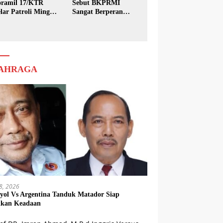
ramil 17/KTR
Sebut BKPRMI
lar Patroli Minggu
Sangat Berperan
sih
dalam Pembinaan
Generasi Muda
AHRAGA
18, 2026
yol Vs Argentina Tanduk Matador Siap
kkan Keadaan