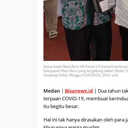
Ketua Kadin Batu Bara OK Faizal S.E (kanan) berbica
Kabupaten Batu Bara yang tergabung dalam Kloter 3
Simpang Dolok, Minggu (12/6/2022). (Foto: am)
Medan
|
Bisanews.id
| Dua tahun tak
terpaan COVID-19, membuat kerinduan
itu begitu besar.
Hal ini tak hanya dirasakan oleh para 
khususnya warga muslim.