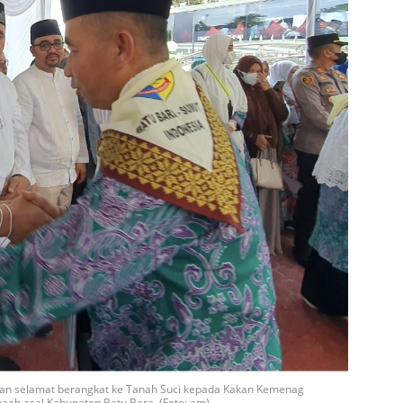
apkan selamat berangkat ke Tanah Suci kepada Kakan Kemenag
aah asal Kabupaten Batu Bara. (Foto: am)