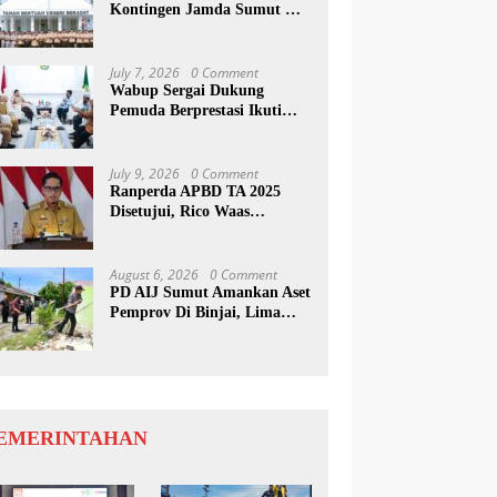
Kontingen Jamda Sumut XI,
Tekankan Nilai SAKTI dan
Karakter Pramuka
July 7, 2026
0 Comment
Wabup Sergai Dukung
Pemuda Berprestasi Ikuti
Program Kepemimpinan
Internasional
July 9, 2026
0 Comment
Ranperda APBD TA 2025
Disetujui, Rico Waas
Apresiasi Sinergitas Antara
Legislatif dan Eksekutif
August 6, 2026
0 Comment
PD AIJ Sumut Amankan Aset
Pemprov Di Binjai, Lima
Rumah Dinas Eks Bioskop
Ria Dibongkar
EMERINTAHAN