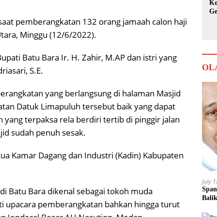
Ko
Ge
t saat pemberangkatan 132 orang jamaah calon haji
Ka
tara, Minggu (12/6/2022).
upati Batu Bara Ir. H. Zahir, M.AP dan istri yang
OL
iasari, S.E.
erangkatan yang berlangsung di halaman Masjid
an Datuk Limapuluh tersebut baik yang dapat
ng terpaksa rela berdiri tertib di pinggir jalan
jid sudah penuh sesak.
tua Kamar Dagang dan Industri (Kadin) Kabupaten
July 
Span
di Batu Bara dikenal sebagai tokoh muda
Bali
i upacara pemberangkatan bahkan hingga turut