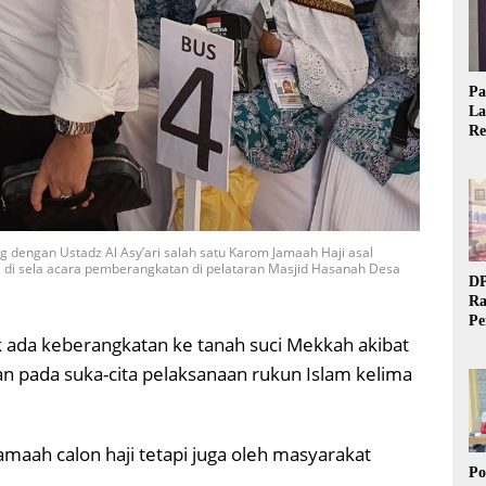
Pa
La
Re
Ta
ng dengan Ustadz Al Asy’ari salah satu Karom Jamaah Haji asal
, di sela acara pemberangkatan di pelataran Masjid Hasanah Desa
DP
Ra
Pe
 ada keberangkatan ke tanah suci Mekkah akibat
Si
20
 pada suka-cita pelaksanaan rukun Islam kelima
jamaah calon haji tetapi juga oleh masyarakat
Po