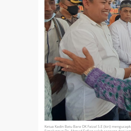
Ketua Kadin Batu Bara OK Faizal S.E (kiri) menguc
Simalungun Dr. Ahmad Sofian salah seorang dari jam