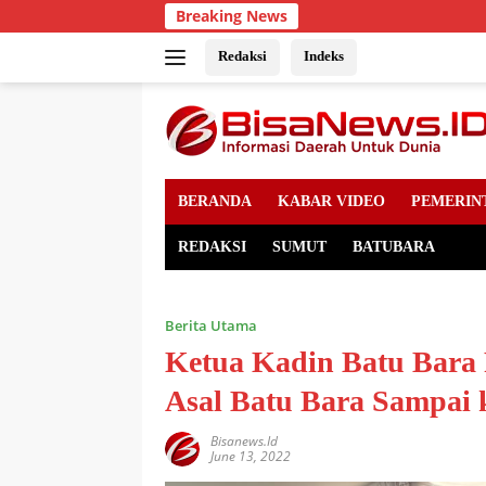
Skip
Breaking News
to
content
Redaksi
Indeks
BERANDA
KABAR VIDEO
PEMERIN
REDAKSI
SUMUT
BATUBARA
Berita Utama
Ketua Kadin Batu Bara 
Asal Batu Bara Sampai
Bisanews.id
June 13, 2022