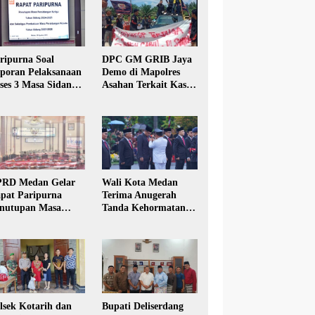
ripurna Soal
DPC GM GRIB Jaya
poran Pelaksanaan
Demo di Mapolres
ses 3 Masa Sidang
Asahan Terkait Kasus
hun Anggaran 2025
Pencabulan Anak
RD Medan Gelar
Wali Kota Medan
pat Paripurna
Terima Anugerah
nutupan Masa
Tanda Kehormatan
dang Kesatu Tahun
Satyalancana Karya
24
Bhakti Praja Nugraha
lsek Kotarih dan
Bupati Deliserdang