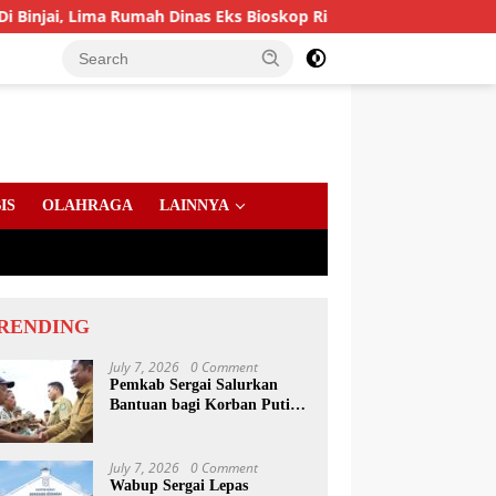
Dinas Eks Bioskop Ria Dibongkar
Gandeng Komisi Infor
IS
OLAHRAGA
LAINNYA
RENDING
July 7, 2026
0 Comment
Pemkab Sergai Salurkan
Bantuan bagi Korban Puting
Beliung di Sei Bamban
July 7, 2026
0 Comment
Wabup Sergai Lepas