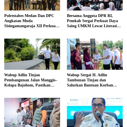
Polrestabes Medan Dan DPC
Bersama Anggota DPR RI,
Angkatan Muda
Pemkab Sergai Perkuat Daya
Sisingamangaraja XII Perkuat
Saing UMKM Lewat Literasi
Sinergitas Jaga Kamtibmas
Sadar Halal
Wabup Adlin Tinjau
Wabup Sergai H. Adlin
Pembangunan Jalan Manggis–
Tambunan Tinjau dan
Kelapa Bajohom, Pastikan
Salurkan Bantuan Korban
Kualitas Sesuai Harapan
Puting Beliung di Desa Blok 10