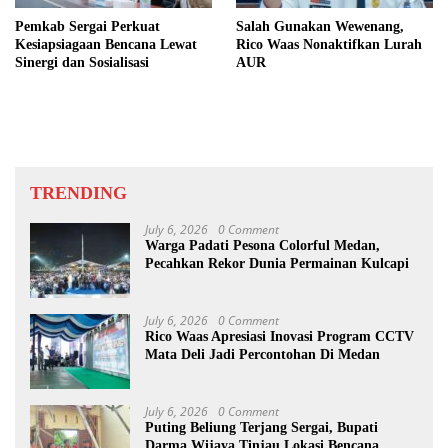
Pemkab Sergai Perkuat
Salah Gunakan Wewenang,
Kesiapsiagaan Bencana Lewat
Rico Waas Nonaktifkan Lurah
Sinergi dan Sosialisasi
AUR
TRENDING
July 6, 2026
0 Comment
Warga Padati Pesona Colorful Medan,
Pecahkan Rekor Dunia Permainan Kulcapi
July 6, 2026
0 Comment
Rico Waas Apresiasi Inovasi Program CCTV
Mata Deli Jadi Percontohan Di Medan
July 6, 2026
0 Comment
Puting Beliung Terjang Sergai, Bupati
Darma Wijaya Tinjau Lokasi Bencana