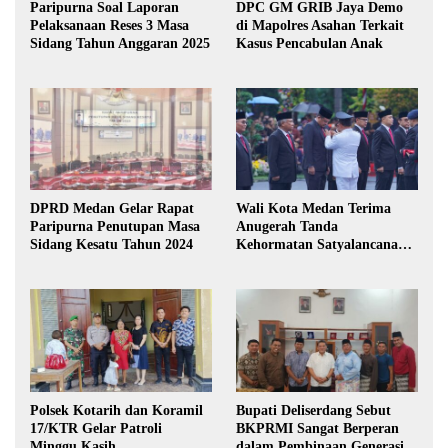
Paripurna Soal Laporan
DPC GM GRIB Jaya Demo
Pelaksanaan Reses 3 Masa
di Mapolres Asahan Terkait
Sidang Tahun Anggaran 2025
Kasus Pencabulan Anak
DPRD Medan Gelar Rapat
Wali Kota Medan Terima
Paripurna Penutupan Masa
Anugerah Tanda
Sidang Kesatu Tahun 2024
Kehormatan Satyalancana
Karya Bhakti Praja Nugraha
Polsek Kotarih dan Koramil
Bupati Deliserdang Sebut
17/KTR Gelar Patroli
BKPRMI Sangat Berperan
Minggu Kasih
dalam Pembinaan Generasi