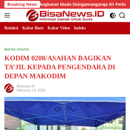
Skip
n Dan DPC Angkatan Muda Sisingamangaraja XII Perkuat Sinerg
Breaking News
to
content
Redaksi
Kabar Baru
Kabar Video
Indeks
Berita Utama
KODIM 0208/ASAHAN BAGIKAN
TA’JIL KEPADA PENGENDARA DI
DEPAN MAKODIM
Bisanews.id
February 23, 2026