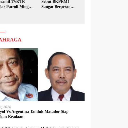
ramil 17/KTR
Sebut BKPRMI
lar Patroli Minggu
Sangat Berperan
sih
dalam Pembinaan
Generasi Muda
AHRAGA
18, 2026
yol Vs Argentina Tanduk Matador Siap
kkan Keadaan