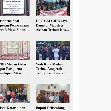
ripurna Soal
DPC GM GRIB Jaya
poran Pelaksanaan
Demo di Mapolres
ses 3 Masa Sidang
Asahan Terkait Kasus
hun Anggaran 2025
Pencabulan Anak
RD Medan Gelar
Wali Kota Medan
pat Paripurna
Terima Anugerah
nutupan Masa
Tanda Kehormatan
dang Kesatu Tahun
Satyalancana Karya
24
Bhakti Praja Nugraha
lsek Kotarih dan
Bupati Deliserdang