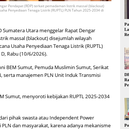
ar Pendapat (RDP) terkait pemadaman listrik massal (blackout)
saha Penyediaan Tenaga Listrik (RUPTL) PLN Tahun 2025-2034 di
Pa
D Sumatera Utara menggelar Rapat Dengar
La
Re
rik massal (blackout) disejumlah wilayah
Ta
ana Usaha Penyediaan Tenaga Listrik (RUPTL)
 D, Rabu (10/6/2026).
umni BEM Sumut, Pemuda Muslimin Sumut, Serikat
N, serta manajemen PLN Unit Induk Transmisi
DP
Ra
Pe
Si
BEM Sumut, menyoroti kebijakan RUPTL 2025-2034
20
dari pihak swasta atau Independent Power
i PLN dan masyarakat, karena adanya mekanisme
Po