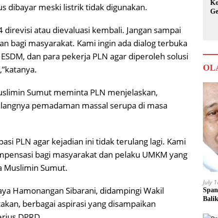
Ko
 dibayar meski listrik tidak digunakan.
Ge
Ka
irevisi atau dievaluasi kembali. Jangan sampai
an bagi masyarakat. Kami ingin ada dialog terbuka
SDM, dan para pekerja PLN agar diperoleh solusi
OL
,”katanya.
uslimin Sumut meminta PLN menjelaskan,
ulangnya pemadaman massal serupa di masa
asi PLN agar kejadian ini tidak terulang lagi. Kami
mpensasi bagi masyarakat dan pelaku UMKM yang
a Muslimin Sumut.
July 
aya Hamonangan Sibarani, didampingi Wakil
Span
Bali
akan, berbagai aspirasi yang disampaikan
erius DPRD.