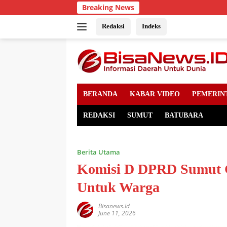
Skip
Breaking News
to
content
Redaksi
Indeks
BERANDA
KABAR VIDEO
PEMERIN
REDAKSI
SUMUT
BATUBARA
Berita Utama
Komisi D DPRD Sumut 
Untuk Warga
Bisanews.id
June 11, 2026