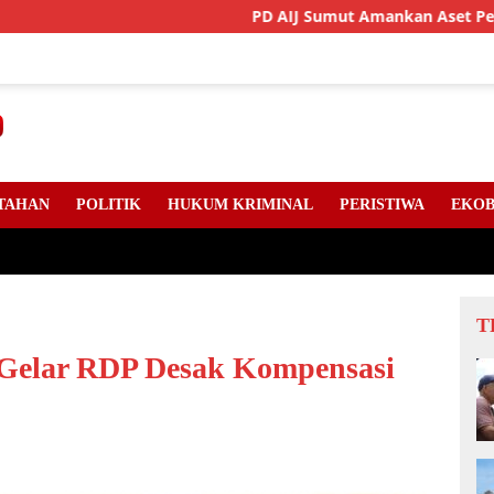
PD AIJ Sumut Amankan Aset Pemprov Di Binjai
TAHAN
POLITIK
HUKUM KRIMINAL
PERISTIWA
EKOB
T
Gelar RDP Desak Kompensasi