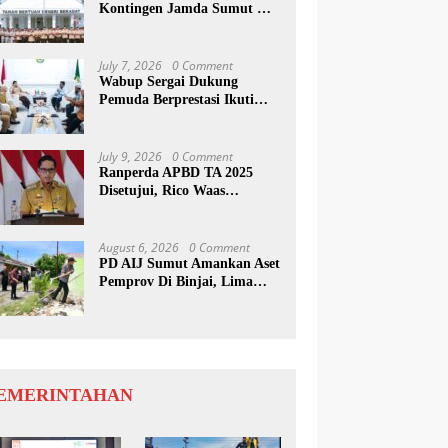
Kontingen Jamda Sumut XI,
Tekankan Nilai SAKTI dan
Karakter Pramuka
July 7, 2026
0 Comment
Wabup Sergai Dukung
Pemuda Berprestasi Ikuti
Program Kepemimpinan
Internasional
July 9, 2026
0 Comment
Ranperda APBD TA 2025
Disetujui, Rico Waas
Apresiasi Sinergitas Antara
Legislatif dan Eksekutif
August 6, 2026
0 Comment
PD AIJ Sumut Amankan Aset
Pemprov Di Binjai, Lima
Rumah Dinas Eks Bioskop
Ria Dibongkar
EMERINTAHAN