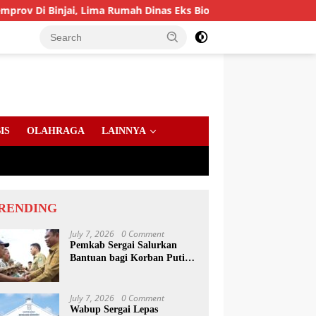
, Lima Rumah Dinas Eks Bioskop Ria Dibongkar
Gandeng 
IS
OLAHRAGA
LAINNYA
RENDING
July 7, 2026
0 Comment
Pemkab Sergai Salurkan
Bantuan bagi Korban Puting
Beliung di Sei Bamban
July 7, 2026
0 Comment
Wabup Sergai Lepas