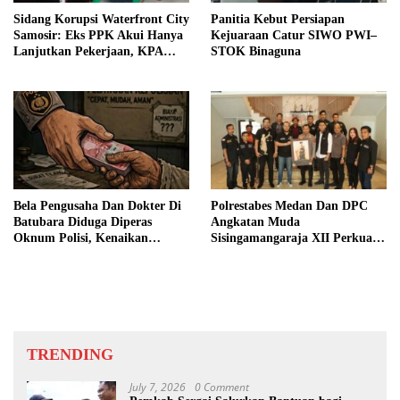
Sidang Korupsi Waterfront City
Panitia Kebut Persiapan
Samosir: Eks PPK Akui Hanya
Kejuaraan Catur SIWO PWI–
Lanjutkan Pekerjaan, KPA
STOK Binaguna
Beberkan Pengawasan Proyek
Bela Pengusaha Dan Dokter Di
Polrestabes Medan Dan DPC
Batubara Diduga Diperas
Angkatan Muda
Oknum Polisi, Kenaikan
Sisingamangaraja XII Perkuat
Pangkat AKP Fadlun Al Fitri
Sinergitas Jaga Kamtibmas
Ditunda
TRENDING
July 7, 2026
0 Comment