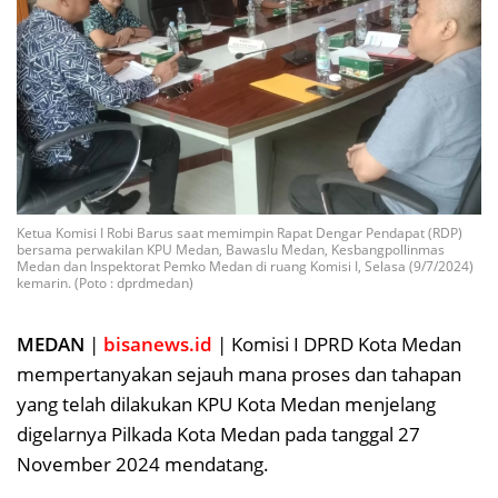
Ketua Komisi I Robi Barus saat memimpin Rapat Dengar Pendapat (RDP)
bersama perwakilan KPU Medan, Bawaslu Medan, Kesbangpollinmas
Medan dan Inspektorat Pemko Medan di ruang Komisi I, Selasa (9/7/2024)
kemarin. (Poto : dprdmedan)
MEDAN
|
bisanews.id
| Komisi I DPRD Kota Medan
mempertanyakan sejauh mana proses dan tahapan
yang telah dilakukan KPU Kota Medan menjelang
digelarnya Pilkada Kota Medan pada tanggal 27
November 2024 mendatang.