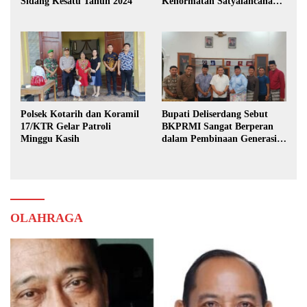
Sidang Kesatu Tahun 2024
Kehormatan Satyalancana
Karya Bhakti Praja Nugraha
Polsek Kotarih dan Koramil
Bupati Deliserdang Sebut
17/KTR Gelar Patroli
BKPRMI Sangat Berperan
Minggu Kasih
dalam Pembinaan Generasi
Muda
OLAHRAGA