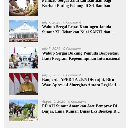
Pemkab Sergai Salurkan Bantuan bagi
Korban Puting Beliung di Sei Bamban
July 7, 2026
0 Comment
Wabup Sergai Lepas Kontingen Jamda
Sumut XI, Tekankan Nilai SAKTI dan
Karakter Pramuka
July 7, 2026
0 Comment
Wabup Sergai Dukung Pemuda Berprestasi
Ikuti Program Kepemimpinan Internasional
July 9, 2026
0 Comment
Ranperda APBD TA 2025 Disetujui, Rico
Waas Apresiasi Sinergitas Antara Legislatif
dan Eksekutif
August 6, 2026
0 Comment
PD AIJ Sumut Amankan Aset Pemprov Di
Binjai, Lima Rumah Dinas Eks Bioskop Ria
Dibongkar