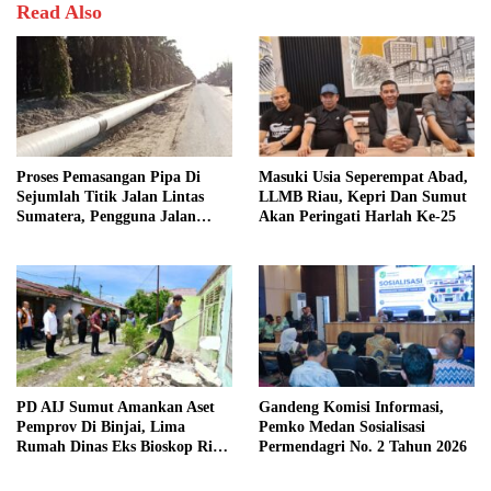
Read Also
Proses Pemasangan Pipa Di
Masuki Usia Seperempat Abad,
Sejumlah Titik Jalan Lintas
LLMB Riau, Kepri Dan Sumut
Sumatera, Pengguna Jalan
Akan Peringati Harlah Ke-25
diimbau Untuk meningkatkan
Kewaspadaan
PD AIJ Sumut Amankan Aset
Gandeng Komisi Informasi,
Pemprov Di Binjai, Lima
Pemko Medan Sosialisasi
Rumah Dinas Eks Bioskop Ria
Permendagri No. 2 Tahun 2026
Dibongkar