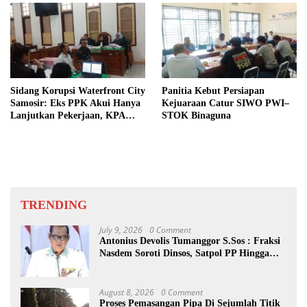
Sidang Korupsi Waterfront City
Panitia Kebut Persiapan
Samosir: Eks PPK Akui Hanya
Kejuaraan Catur SIWO PWI–
Lanjutkan Pekerjaan, KPA
STOK Binaguna
Beberkan Pengawasan Proyek
TRENDING
July 9, 2026
0 Comment
Antonius Devolis Tumanggor S.Sos : Fraksi
Nasdem Soroti Dinsos, Satpol PP Hingga
Kepling
August 8, 2026
0 Comment
Proses Pemasangan Pipa Di Sejumlah Titik