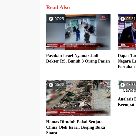
Read Also
07:25
06:31
Pasukan Israel Nyamar Jadi
Dapat Ta
Dokter RS, Bunuh 3 Orang Pasien
Negara La
Bertahan
06:22
08:38
Analasis 
Keempat 
Hamas Dituduh Pakai Senjata
China Oleh Israel, Beijing Buka
Suara