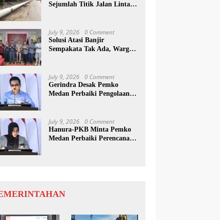
Sejumlah Titik Jalan Lintas
Sumatera, Pengguna Jalan
diimbau Untuk
meningkatkan Kewaspadaan
July 9, 2026
0 Comment
Solusi Atasi Banjir
Sempakata Tak Ada, Warga
Korban Temui Wong Chun
Sen
July 9, 2026
0 Comment
Gerindra Desak Pemko
Medan Perbaiki Pengolaan
Resapan Anggaran
July 9, 2026
0 Comment
Hanura-PKB Minta Pemko
Medan Perbaiki Perencanaan
Dan Penanganan Banjir
EMERINTAHAN