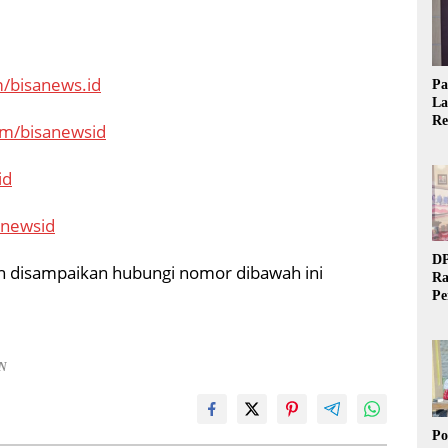
/bisanews.id
Pa
La
Re
om/bisanewsid
Ta
id
anewsid
DP
gin disampaikan hubungi nomor dibawah ini
Ra
Pe
Si
20
AN
Po