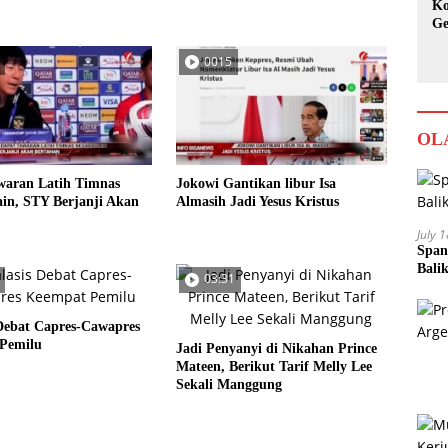
Ko
Ge
Ka
0015
OL
waran Latih Timnas
Jokowi Gantikan libur Isa
in, STY Berjanji Akan
Almasih Jadi Yesus Kristus
July 
Span
Bali
03:31
Debat Capres-Cawapres
Pemilu
Jadi Penyanyi di Nikahan Prince
Mateen, Berikut Tarif Melly Lee
Sekali Manggung