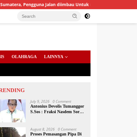
a, Pengguna Jalan diimbau Untuk meningkatkan Kewaspadaan
IS
OLAHRAGA
LAINNYA
RENDING
July 9, 2026
0 Comment
Antonius Devolis Tumanggor
S.Sos : Fraksi Nasdem Soroti
Dinsos, Satpol PP Hingga
Kepling
August 8, 2026
0 Comment
Proses Pemasangan Pipa Di