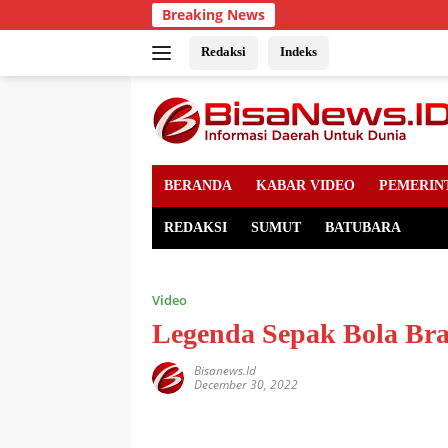
Skip
Breaking News
P
to
content
Redaksi
Indeks
BERANDA
KABAR VIDEO
PEMERIN
REDAKSI
SUMUT
BATUBARA
Video
Legenda Sepak Bola Bra
Bisanews.id
December 30, 2022