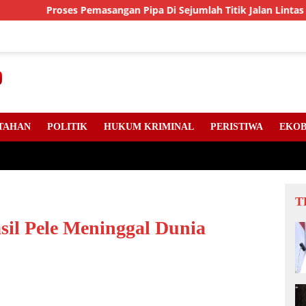
roses Pemasangan Pipa Di Sejumlah Titik Jalan Lintas Sumater
TAHAN
POLITIK
HUKUM KRIMINAL
PERISTIWA
EKOB
T
sil Pele Meninggal Dunia