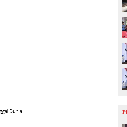
ggal Dunia
P