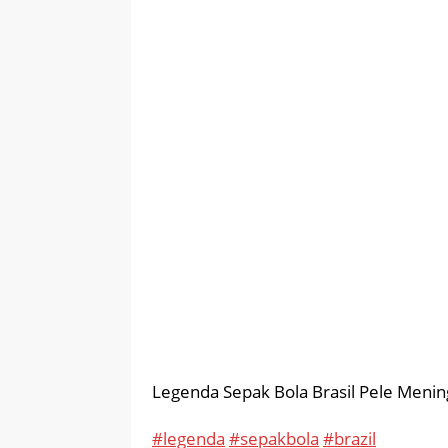
Legenda Sepak Bola Brasil Pele Menin
#legenda
#sepakbola
#brazil