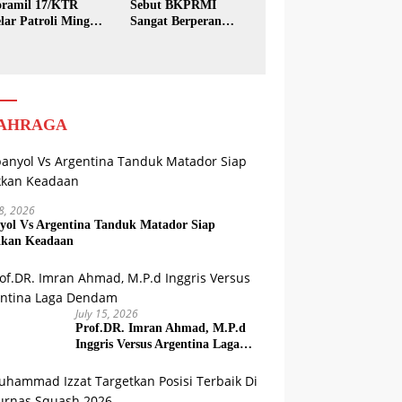
ramil 17/KTR
Sebut BKPRMI
lar Patroli Minggu
Sangat Berperan
sih
dalam Pembinaan
Generasi Muda
AHRAGA
18, 2026
yol Vs Argentina Tanduk Matador Siap
kkan Keadaan
July 15, 2026
Prof.DR. Imran Ahmad, M.P.d
Inggris Versus Argentina Laga
Dendam