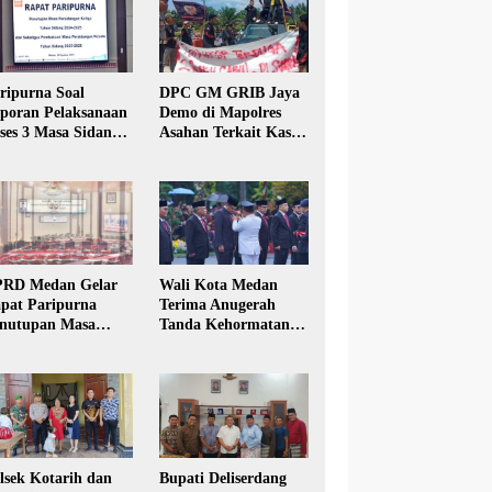
ripurna Soal
DPC GM GRIB Jaya
poran Pelaksanaan
Demo di Mapolres
ses 3 Masa Sidang
Asahan Terkait Kasus
hun Anggaran 2025
Pencabulan Anak
RD Medan Gelar
Wali Kota Medan
pat Paripurna
Terima Anugerah
nutupan Masa
Tanda Kehormatan
dang Kesatu Tahun
Satyalancana Karya
24
Bhakti Praja Nugraha
lsek Kotarih dan
Bupati Deliserdang