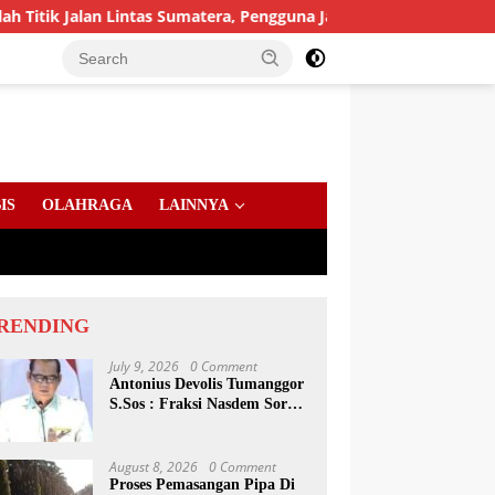
tas Sumatera, Pengguna Jalan diimbau Untuk meningkatkan Kew
IS
OLAHRAGA
LAINNYA
RENDING
July 9, 2026
0 Comment
Antonius Devolis Tumanggor
S.Sos : Fraksi Nasdem Soroti
Dinsos, Satpol PP Hingga
Kepling
August 8, 2026
0 Comment
Proses Pemasangan Pipa Di