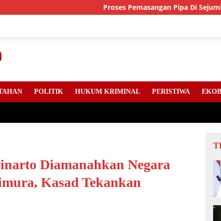
Proses Pemasangan Pipa Di Sejumlah Titik Jalan Lin
TAHAN
POLITIK
HUKUM KRIMINAL
PERISTIWA
EKOB
T
inarto Diamanahkan Negara
imura, Kasad Tekankan