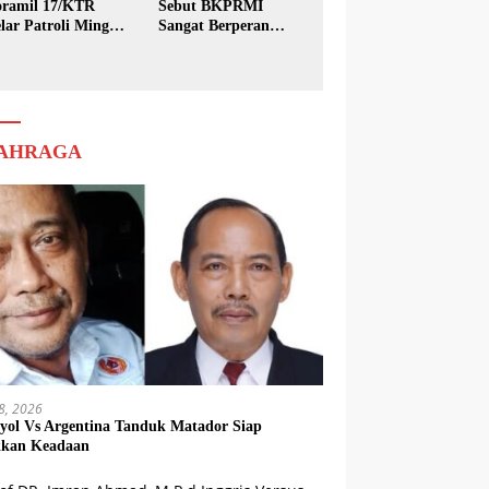
ramil 17/KTR
Sebut BKPRMI
lar Patroli Minggu
Sangat Berperan
sih
dalam Pembinaan
Generasi Muda
AHRAGA
18, 2026
yol Vs Argentina Tanduk Matador Siap
kkan Keadaan