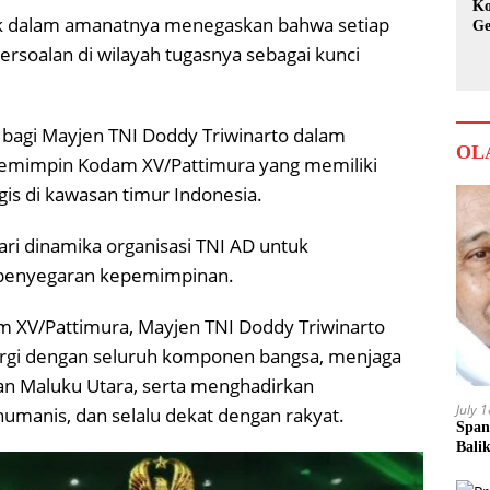
Ko
tak dalam amanatnya menegaskan bahwa setiap
Ge
Ka
oalan di wilayah tugasnya sebagai kunci
 bagi Mayjen TNI Doddy Triwinarto dalam
OL
mimpin Kodam XV/Pattimura yang memiliki
gis di kawasan timur Indonesia.
ari dinamika organisasi TNI AD untuk
n penyegaran kepemimpinan.
 XV/Pattimura, Mayjen TNI Doddy Triwinarto
gi dengan seluruh komponen bangsa, menjaga
an Maluku Utara, serta menghadirkan
July 
umanis, dan selalu dekat dengan rakyat.
Span
Bali