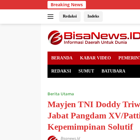
Skip
Breaking News
to
content
Redaksi
Indeks
BERANDA
KABAR VIDEO
PEMERIN
REDAKSI
SUMUT
BATUBARA
Berita Utama
Mayjen TNI Doddy Triw
Jabat Pangdam XV/Patt
Kepemimpinan Solutif
Bisanews.id