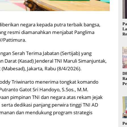
diberikan negara kepada putra terbaik bangsa,
Pa
La
 yang resmi diamanahkan menjabat Panglima
Re
/Pattimura.
Ta
ngan Serah Terima Jabatan (Sertijab) yang
n Darat (Kasad) Jenderal TNI Maruli Simanjuntak,
 (Mabesad), Jakarta, Rabu (8/4/2026).
DP
Ra
 Doddy Triwinarto menerima tongkat komando
Pe
utranto Gatot Sri Handoyo, S.Sos., M.M.
Si
20
yaan pimpinan TNI dan negara atas rekam jejak
serta dedikasi panjang perwira tinggi TNI AD
eamanan dan mendukung program strategis
Po