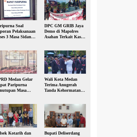
ripurna Soal
DPC GM GRIB Jaya
poran Pelaksanaan
Demo di Mapolres
ses 3 Masa Sidang
Asahan Terkait Kasus
hun Anggaran 2025
Pencabulan Anak
RD Medan Gelar
Wali Kota Medan
pat Paripurna
Terima Anugerah
nutupan Masa
Tanda Kehormatan
dang Kesatu Tahun
Satyalancana Karya
24
Bhakti Praja Nugraha
lsek Kotarih dan
Bupati Deliserdang