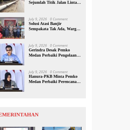
Sejumlah Titik Jalan Lintas
Sumatera, Pengguna Jalan
diimbau Untuk
meningkatkan Kewaspadaan
July 9, 2026
0 Comment
Solusi Atasi Banjir
Sempakata Tak Ada, Warga
Korban Temui Wong Chun
Sen
July 9, 2026
0 Comment
Gerindra Desak Pemko
Medan Perbaiki Pengolaan
Resapan Anggaran
July 9, 2026
0 Comment
Hanura-PKB Minta Pemko
Medan Perbaiki Perencanaan
Dan Penanganan Banjir
EMERINTAHAN