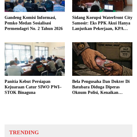
Gandeng Komisi Informasi,
Sidang Korupsi Waterfront City
Pemko Medan Sosialisasi
Samosir: Eks PPK Akui Hanya
Permendagri No. 2 Tahun 2026
Lanjutkan Pekerjaan, KPA
Beberkan Pengawasan Proyek
Panitia Kebut Persiapan
Bela Pengusaha Dan Dokter Di
Kejuaraan Catur SIWO PWI–
Batubara Diduga Diperas
STOK Binaguna
Oknum Polisi, Kenaikan
Pangkat AKP Fadlun Al Fitri
Ditunda
TRENDING