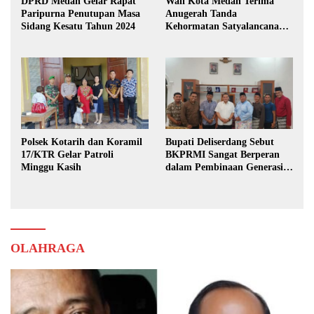
DPRD Medan Gelar Rapat
Wali Kota Medan Terima
Paripurna Penutupan Masa
Anugerah Tanda
Sidang Kesatu Tahun 2024
Kehormatan Satyalancana
Karya Bhakti Praja Nugraha
Polsek Kotarih dan Koramil
Bupati Deliserdang Sebut
17/KTR Gelar Patroli
BKPRMI Sangat Berperan
Minggu Kasih
dalam Pembinaan Generasi
Muda
OLAHRAGA