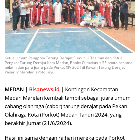
Ketua Umum Pengprov Tarung Derajat Sumut, H Tasimin dan Ketua
Pengkot Tarung Derajat Kota Medan, Bobby Oktavianus SE photo besama
pelatih dan para juara pada Porkot XIV 2024 di Kawah Tarung Derajat
Pasar IV Marelan. (Poto : ayu)
MEDAN
|
Bisanews.id
| Kontingen Kecamatan
Medan Marelan kembali tampil sebagai juara umum
cabang olahraga (cabor) tarung derajat pada Pekan
Olahraga Kota (Porkot) Medan Tahun 2024, yang
berakhir Jumat (21/6/2024).
Hasil ini sama dengan raihan mereka pada Porkot