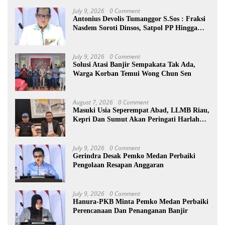
July 9, 2026
0 Comment
Antonius Devolis Tumanggor S.Sos : Fraksi
Nasdem Soroti Dinsos, Satpol PP Hingga
Kepling
July 9, 2026
0 Comment
Solusi Atasi Banjir Sempakata Tak Ada,
Warga Korban Temui Wong Chun Sen
August 7, 2026
0 Comment
Masuki Usia Seperempat Abad, LLMB Riau,
Kepri Dan Sumut Akan Peringati Harlah
Ke-25
July 9, 2026
0 Comment
Gerindra Desak Pemko Medan Perbaiki
Pengolaan Resapan Anggaran
July 9, 2026
0 Comment
Hanura-PKB Minta Pemko Medan Perbaiki
Perencanaan Dan Penanganan Banjir