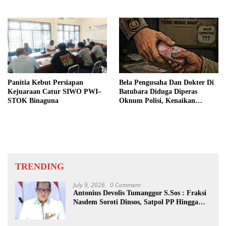
Beberkan Pengawasan Proyek
Panitia Kebut Persiapan
Bela Pengusaha Dan Dokter Di
Kejuaraan Catur SIWO PWI–
Batubara Diduga Diperas
STOK Binaguna
Oknum Polisi, Kenaikan
Pangkat AKP Fadlun Al Fitri
Ditunda
TRENDING
July 9, 2026
0 Comment
Antonius Devolis Tumanggor S.Sos : Fraksi
Nasdem Soroti Dinsos, Satpol PP Hingga
Kepling