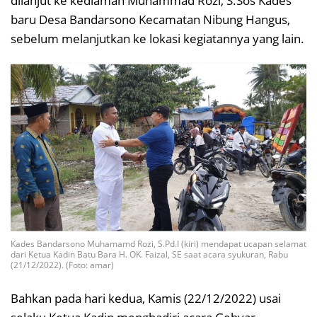
dilanjut ke kediaman Muhammad Rozi, S.Sos Kades
baru Desa Bandarsono Kecamatan Nibung Hangus,
sebelum melanjutkan ke lokasi kegiatannya yang lain.
Kades Bandarsono Muhamamd Rozi, S.Pd.I (kiri) mendapat ucapan selamat
dari Ketua Kadin Batu Bara H. OK. Faizal, SE saat acara syukuran, Rabu
(21/12/2022). (Foto: amar)
Bahkan pada hari kedua, Kamis (22/12/2022) usai