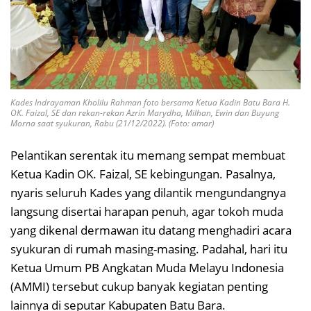
Kades Indrayaman Kholilu Rahman foto bersama Ketua Kadin Batu Bara H.
OK. Faizal, SE dan rekan-rekan Azrin Marydha, Milhan, Ewin dan Buyung
Morna saat syukuran, Rabu (21/12/2022). (Foto: amar)
Pelantikan serentak itu memang sempat membuat
Ketua Kadin OK. Faizal, SE kebingungan. Pasalnya,
nyaris seluruh Kades yang dilantik mengundangnya
langsung disertai harapan penuh, agar tokoh muda
yang dikenal dermawan itu datang menghadiri acara
syukuran di rumah masing-masing. Padahal, hari itu
Ketua Umum PB Angkatan Muda Melayu Indonesia
(AMMI) tersebut cukup banyak kegiatan penting
lainnya di seputar Kabupaten Batu Bara.