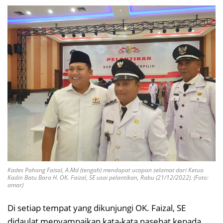
Kades Pahang Faisal, A.Md (tengah) mendapat ucapan selamat dari Ketua
Kadin Batu Bara H. OK. Faizal, SE usai pelantikan, Rabu (21/12/2022). (Foto:
amar)
Di setiap tempat yang dikunjungi OK. Faizal, SE
didaulat menyampaikan kata-kata nasehat kepada