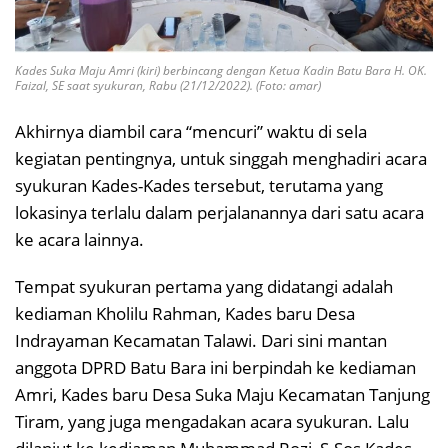
Kades Suka Maju Amri (kiri) berbincang dengan Ketua Kadin Batu Bara H. OK.
Faizal, SE saat syukuran, Rabu (21/12/2022). (Foto: amar)
Akhirnya diambil cara “mencuri” waktu di sela
kegiatan pentingnya, untuk singgah menghadiri acara
syukuran Kades-Kades tersebut, terutama yang
lokasinya terlalu dalam perjalanannya dari satu acara
ke acara lainnya.
Tempat syukuran pertama yang didatangi adalah
kediaman Kholilu Rahman, Kades baru Desa
Indrayaman Kecamatan Talawi. Dari sini mantan
anggota DPRD Batu Bara ini berpindah ke kediaman
Amri, Kades baru Desa Suka Maju Kecamatan Tanjung
Tiram, yang juga mengadakan acara syukuran. Lalu