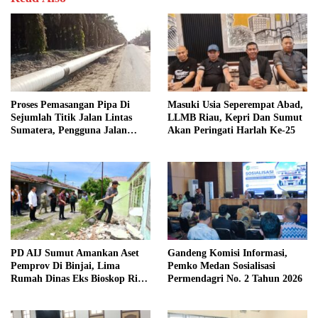
Proses Pemasangan Pipa Di
Masuki Usia Seperempat Abad,
Sejumlah Titik Jalan Lintas
LLMB Riau, Kepri Dan Sumut
Sumatera, Pengguna Jalan
Akan Peringati Harlah Ke-25
diimbau Untuk meningkatkan
Kewaspadaan
PD AIJ Sumut Amankan Aset
Gandeng Komisi Informasi,
Pemprov Di Binjai, Lima
Pemko Medan Sosialisasi
Rumah Dinas Eks Bioskop Ria
Permendagri No. 2 Tahun 2026
Dibongkar