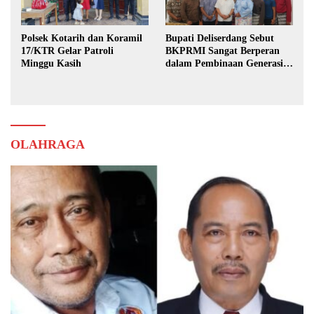
Polsek Kotarih dan Koramil
Bupati Deliserdang Sebut
17/KTR Gelar Patroli
BKPRMI Sangat Berperan
Minggu Kasih
dalam Pembinaan Generasi
Muda
OLAHRAGA