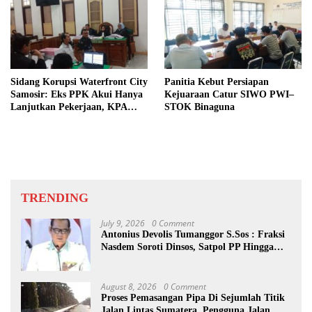
Sidang Korupsi Waterfront City
Panitia Kebut Persiapan
Samosir: Eks PPK Akui Hanya
Kejuaraan Catur SIWO PWI–
Lanjutkan Pekerjaan, KPA
STOK Binaguna
Beberkan Pengawasan Proyek
TRENDING
July 9, 2026
0 Comment
Antonius Devolis Tumanggor S.Sos : Fraksi
Nasdem Soroti Dinsos, Satpol PP Hingga
Kepling
August 8, 2026
0 Comment
Proses Pemasangan Pipa Di Sejumlah Titik
Jalan Lintas Sumatera, Pengguna Jalan