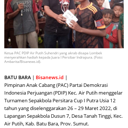
Ketua PAC PDIP Air Putih Suhendri yang akrab disapa Lombek
menyerahkan hadiah kepada Juara I Persibar Indrapura. (Foto:
Ambarita/Bisanews.id).
BATU BARA
|
Bisanews.id
|
Pimpinan Anak Cabang (PAC) Partai Demokrasi
Indonesia Perjuangan (PDIP) Kec. Air Putih menggelar
Turnamen Sepakbola Persitara Cup I Putra Usia 12
tahun yang diselenggarakan 26 – 29 Maret 2022, di
Lapangan Sepakbola Dusun 7, Desa Tanah Tinggi, Kec.
Air Putih, Kab. Batu Bara, Prov. Sumut.