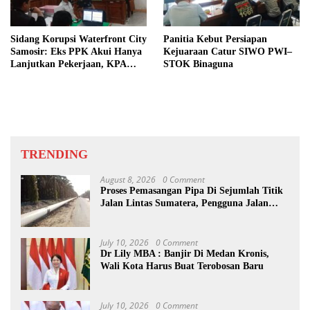
Sidang Korupsi Waterfront City
Panitia Kebut Persiapan
Samosir: Eks PPK Akui Hanya
Kejuaraan Catur SIWO PWI–
Lanjutkan Pekerjaan, KPA
STOK Binaguna
Beberkan Pengawasan Proyek
TRENDING
August 8, 2026
0 Comment
Proses Pemasangan Pipa Di Sejumlah Titik
Jalan Lintas Sumatera, Pengguna Jalan
diimbau Untuk meningkatkan
Kewaspadaan
July 10, 2026
0 Comment
Dr Lily MBA : Banjir Di Medan Kronis,
Wali Kota Harus Buat Terobosan Baru
July 10, 2026
0 Comment