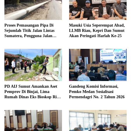
Proses Pemasangan Pipa Di
Masuki Usia Seperempat Abad,
Sejumlah Titik Jalan Lintas
LLMB Riau, Kepri Dan Sumut
Sumatera, Pengguna Jalan
Akan Peringati Harlah Ke-25
diimbau Untuk meningkatkan
Kewaspadaan
PD AIJ Sumut Amankan Aset
Gandeng Komisi Informasi,
Pemprov Di Binjai, Lima
Pemko Medan Sosialisasi
Rumah Dinas Eks Bioskop Ria
Permendagri No. 2 Tahun 2026
Dibongkar