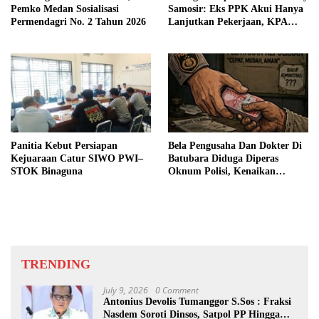
Pemko Medan Sosialisasi
Samosir: Eks PPK Akui Hanya
Permendagri No. 2 Tahun 2026
Lanjutkan Pekerjaan, KPA
Beberkan Pengawasan Proyek
Panitia Kebut Persiapan
Bela Pengusaha Dan Dokter Di
Kejuaraan Catur SIWO PWI–
Batubara Diduga Diperas
STOK Binaguna
Oknum Polisi, Kenaikan
Pangkat AKP Fadlun Al Fitri
Ditunda
TRENDING
July 9, 2026
0 Comment
Antonius Devolis Tumanggor S.Sos : Fraksi
Nasdem Soroti Dinsos, Satpol PP Hingga