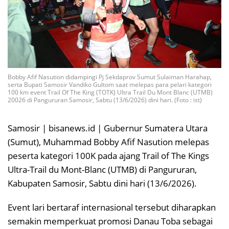
Bobby Afif Nasution didampingi Pj Sekdaprov Sumut Sulaiman Harahap,
serta Bupati Samosir Vandiko Gultom saat melepas para pelari kategori
100 km event Trail Of The King (TOTK) Ultra Trail Du Mont Blanc (UTMB)
20026 di Pangururan Samosir, Sabtu (13/6/2026) dini hari. (Foto : ist)
Samosir | bisanews.id | Gubernur Sumatera Utara
(Sumut), Muhammad Bobby Afif Nasution melepas
peserta kategori 100K pada ajang Trail of The Kings
Ultra-Trail du Mont-Blanc (UTMB) di Pangururan,
Kabupaten Samosir, Sabtu dini hari (13/6/2026).
Event lari bertaraf internasional tersebut diharapkan
semakin memperkuat promosi Danau Toba sebagai