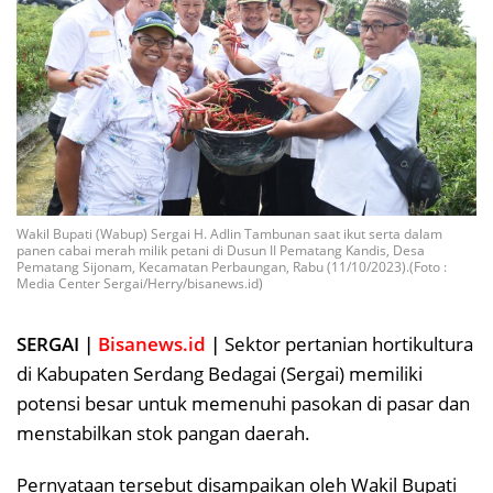
Wakil Bupati (Wabup) Sergai H. Adlin Tambunan saat ikut serta dalam
panen cabai merah milik petani di Dusun II Pematang Kandis, Desa
Pematang Sijonam, Kecamatan Perbaungan, Rabu (11/10/2023).(Foto :
Media Center Sergai/Herry/bisanews.id)
SERGAI |
Bisanews.id
|
Sektor pertanian hortikultura
di Kabupaten Serdang Bedagai (Sergai) memiliki
potensi besar untuk memenuhi pasokan di pasar dan
menstabilkan stok pangan daerah.
Pernyataan tersebut disampaikan oleh Wakil Bupati