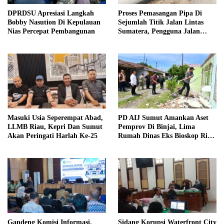
DPRDSU Apresiasi Langkah
Proses Pemasangan Pipa Di
Bobby Nasution Di Kepulauan
Sejumlah Titik Jalan Lintas
Nias Percepat Pembangunan
Sumatera, Pengguna Jalan
diimbau Untuk meningkatkan
Kewaspadaan
Masuki Usia Seperempat Abad,
PD AIJ Sumut Amankan Aset
LLMB Riau, Kepri Dan Sumut
Pemprov Di Binjai, Lima
Akan Peringati Harlah Ke-25
Rumah Dinas Eks Bioskop Ria
Dibongkar
Gandeng Komisi Informasi,
Sidang Korupsi Waterfront City