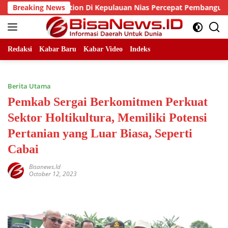
Skip
bby Nasution Di Kepulauan Nias Percepat Pembangunan
Breaking News
to
content
Redaksi
Kabar Baru
Kabar Video
Indeks
Berita Utama
Pemkab Sergai Berkomitmen Perkuat
Sektor Holtikultura, Memiliki Potensi
Pertanian yang Luar Biasa, Seperti
Cabai
Bisanews.id
October 12, 2023