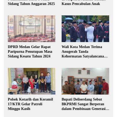
Sidang Tahun Anggaran 2025
Kasus Pencabulan Anak
DPRD Medan Gelar Rapat
Wali Kota Medan Terima
Paripurna Penutupan Masa
Anugerah Tanda
Sidang Kesatu Tahun 2024
Kehormatan Satyalancana
Karya Bhakti Praja Nugraha
Polsek Kotarih dan Koramil
Bupati Deliserdang Sebut
17/KTR Gelar Patroli
BKPRMI Sangat Berperan
Minggu Kasih
dalam Pembinaan Generasi
Muda