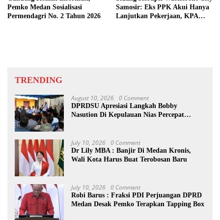
Pemko Medan Sosialisasi
Samosir: Eks PPK Akui Hanya
Permendagri No. 2 Tahun 2026
Lanjutkan Pekerjaan, KPA
Beberkan Pengawasan Proyek
TRENDING
August 10, 2026
0 Comment
DPRDSU Apresiasi Langkah Bobby
Nasution Di Kepulauan Nias Percepat
Pembangunan
July 10, 2026
0 Comment
Dr Lily MBA : Banjir Di Medan Kronis,
Wali Kota Harus Buat Terobosan Baru
July 10, 2026
0 Comment
Robi Barus : Fraksi PDI Perjuangan DPRD
Medan Desak Pemko Terapkan Tapping Box