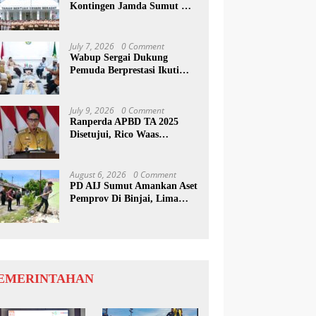
Kontingen Jamda Sumut XI,
Tekankan Nilai SAKTI dan
Karakter Pramuka
July 7, 2026
0 Comment
Wabup Sergai Dukung
Pemuda Berprestasi Ikuti
Program Kepemimpinan
Internasional
July 9, 2026
0 Comment
Ranperda APBD TA 2025
Disetujui, Rico Waas
Apresiasi Sinergitas Antara
Legislatif dan Eksekutif
August 6, 2026
0 Comment
PD AIJ Sumut Amankan Aset
Pemprov Di Binjai, Lima
Rumah Dinas Eks Bioskop
Ria Dibongkar
EMERINTAHAN