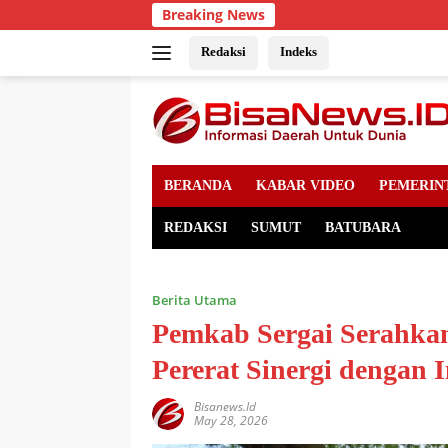
Skip
Breaking News
to
content
Redaksi
Indeks
BERANDA
KABAR VIDEO
PEMERIN
REDAKSI
SUMUT
BATUBARA
Berita Utama
Pemkab Sergai Serahka
Pererat Sinergi dengan 
Bisanews.id
May 28, 2026