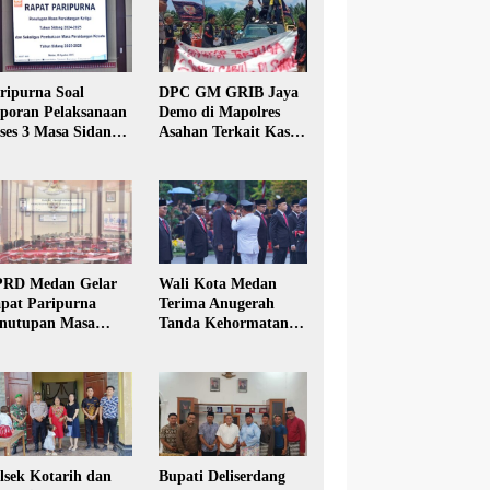
ripurna Soal
DPC GM GRIB Jaya
poran Pelaksanaan
Demo di Mapolres
ses 3 Masa Sidang
Asahan Terkait Kasus
hun Anggaran 2025
Pencabulan Anak
RD Medan Gelar
Wali Kota Medan
pat Paripurna
Terima Anugerah
nutupan Masa
Tanda Kehormatan
dang Kesatu Tahun
Satyalancana Karya
24
Bhakti Praja Nugraha
lsek Kotarih dan
Bupati Deliserdang