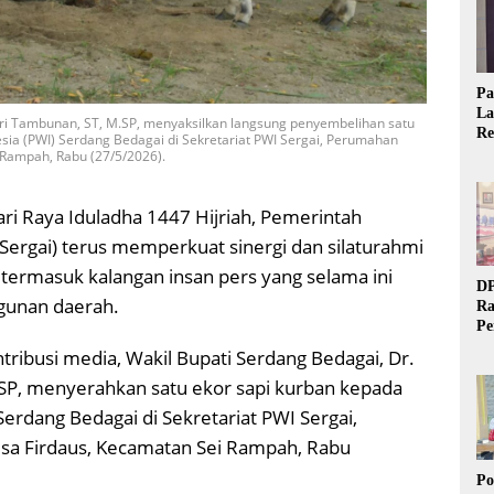
Pa
La
sri Tambunan, ST, M.SP, menyaksilkan langsung penyembelihan satu
Re
ia (PWI) Serdang Bedagai di Sekretariat PWI Sergai, Perumahan
Ta
 Rampah, Rabu (27/5/2026).
ri Raya Iduladha 1447 Hijriah, Pemerintah
ergai) terus memperkuat sinergi dan silaturahmi
termasuk kalangan insan pers yang selama ini
DP
unan daerah.
Ra
Pe
Si
tribusi media, Wakil Bupati Serdang Bedagai, Dr.
20
.SP, menyerahkan satu ekor sapi kurban kepada
erdang Bedagai di Sekretariat PWI Sergai,
sa Firdaus, Kecamatan Sei Rampah, Rabu
Po