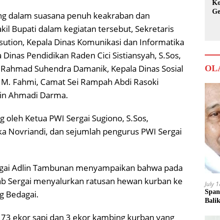
Ko
Ge
ng dalam suasana penuh keakraban dan
Ka
l Bupati dalam kegiatan tersebut, Sekretaris
ution, Kepala Dinas Komunikasi dan Informatika
 Dinas Pendidikan Raden Cici Sistiansyah, S.Sos,
 Rahmad Suhendra Damanik, Kepala Dinas Sosial
OL
RD M. Fahmi, Camat Sei Rampah Abdi Rasoki
gin Ahmadi Darma.
g oleh Ketua PWI Sergai Sugiono, S.Sos,
ka Novriandi, dan sejumlah pengurus PWI Sergai
rgai Adlin Tambunan menyampaikan bahwa pada
b Sergai menyalurkan ratusan hewan kurban ke
July 
Span
g Bedagai.
Bali
173 ekor sapi dan 3 ekor kambing kurban yang