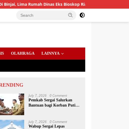
ah Dinas Eks Bioskop Ria Dibongkar
Gandeng Komisi In
IS
OLAHRAGA
LAINNYA
RENDING
July 7, 2026
0 Comment
Pemkab Sergai Salurkan
Bantuan bagi Korban Puting
Beliung di Sei Bamban
July 7, 2026
0 Comment
Wabup Sergai Lepas