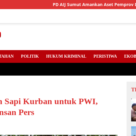
PD AIJ Sumut Amankan Aset Pemprov Di Binjai, Lima Rum
TAHAN
POLITIK
HUKUM KRIMINAL
PERISTIWA
EKOB
T
n Sapi Kurban untuk PWI,
Insan Pers