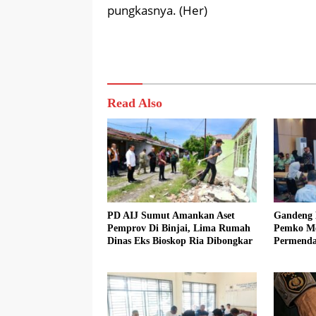
pungkasnya. (Her)
Read Also
PD AIJ Sumut Amankan Aset
Gandeng 
Pemprov Di Binjai, Lima Rumah
Pemko Med
Dinas Eks Bioskop Ria Dibongkar
Permenda