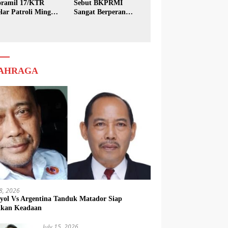
ramil 17/KTR
Sebut BKPRMI
lar Patroli Minggu
Sangat Berperan
sih
dalam Pembinaan
Generasi Muda
AHRAGA
18, 2026
yol Vs Argentina Tanduk Matador Siap
kkan Keadaan
July 15, 2026