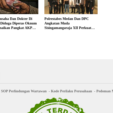
gusaha Dan Dokter Di
Polrestabes Medan Dan DPC
 Diduga Diperas Oknum
Angkatan Muda
Kenaikan Pangkat AKP
Sisingamangaraja XII Perkuat
 Fitri Ditunda
Sinergitas Jaga Kamtibmas
SOP Perlindungan Wartawan
Kode Perilaku Perusahaan
Pedoman M