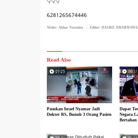
👇👇👇
6281265674446
Writer: Akbar Nasution
Editor: DASRIL DHARMAW
Read Also
07:25
06:31
Pasukan Israel Nyamar Jadi
Dapat Ta
Dokter RS, Bunuh 3 Orang Pasien
Negara La
Bertahan