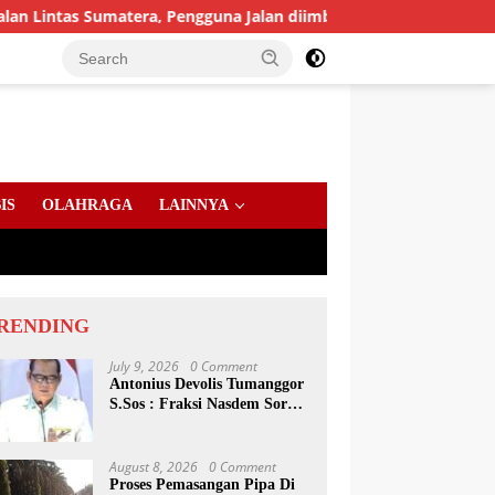
as Sumatera, Pengguna Jalan diimbau Untuk meningkatkan Kewas
IS
OLAHRAGA
LAINNYA
RENDING
July 9, 2026
0 Comment
Antonius Devolis Tumanggor
S.Sos : Fraksi Nasdem Soroti
Dinsos, Satpol PP Hingga
Kepling
August 8, 2026
0 Comment
Proses Pemasangan Pipa Di