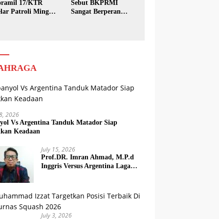
ramil 17/KTR
Sebut BKPRMI
lar Patroli Minggu
Sangat Berperan
sih
dalam Pembinaan
Generasi Muda
AHRAGA
18, 2026
yol Vs Argentina Tanduk Matador Siap
kkan Keadaan
July 15, 2026
Prof.DR. Imran Ahmad, M.P.d
Inggris Versus Argentina Laga
Dendam
July 3, 2026