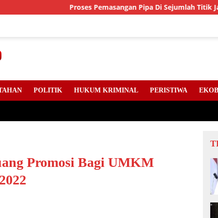
Proses Pemasangan Pipa Di Sejumlah Titik Jalan Lint
TAHAN
POLITIK
HUKUM KRIMINAL
PERISTIWA
EKOB
T
uang Promosi Bagi UMKM
 2022