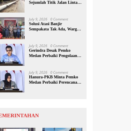
Sejumlah Titik Jalan Lintas
Sumatera, Pengguna Jalan
diimbau Untuk
meningkatkan Kewaspadaan
July 9, 2026
0 Comment
Solusi Atasi Banjir
Sempakata Tak Ada, Warga
Korban Temui Wong Chun
Sen
July 9, 2026
0 Comment
Gerindra Desak Pemko
Medan Perbaiki Pengolaan
Resapan Anggaran
July 9, 2026
0 Comment
Hanura-PKB Minta Pemko
Medan Perbaiki Perencanaan
Dan Penanganan Banjir
EMERINTAHAN