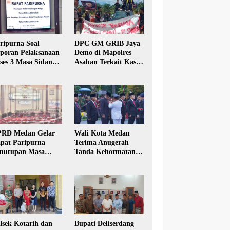
ripurna Soal
DPC GM GRIB Jaya
poran Pelaksanaan
Demo di Mapolres
ses 3 Masa Sidang
Asahan Terkait Kasus
hun Anggaran 2025
Pencabulan Anak
RD Medan Gelar
Wali Kota Medan
pat Paripurna
Terima Anugerah
nutupan Masa
Tanda Kehormatan
dang Kesatu Tahun
Satyalancana Karya
24
Bhakti Praja Nugraha
lsek Kotarih dan
Bupati Deliserdang