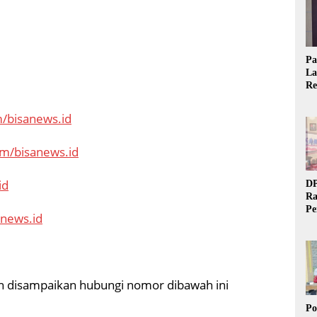
Pa
La
Re
Ta
/bisanews.id
om/bisanews.id
id
DP
Ra
Pe
anews.id
Si
20
gin disampaikan hubungi nomor dibawah ini
Po