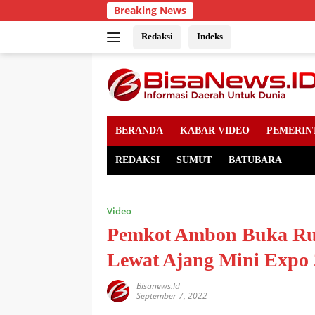
Skip
Breaking News
to
content
Redaksi
Indeks
BERANDA
KABAR VIDEO
PEMERIN
REDAKSI
SUMUT
BATUBARA
Video
Pemkot Ambon Buka R
Lewat Ajang Mini Expo
Bisanews.id
September 7, 2022