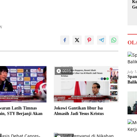
Ko
Ge
Ka
AN
OL
0015
July 
Span
Bali
waran Latih Timnas
Jokowi Gantikan libur Isa
in, STY Berjanji Akan
Almasih Jadi Yesus Kristus