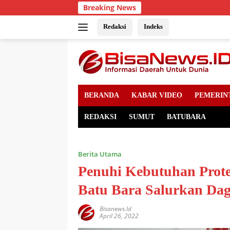
Skip
Breaking News
to
content
Redaksi
Indeks
BERANDA
KABAR VIDEO
PEMERIN
REDAKSI
SUMUT
BATUBARA
Berita Utama
Penuhi Kebutuhan Prot
Batu Bara Salurkan Dag
Bisanews.id
April 26, 2022