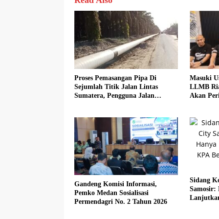
Read Also
Proses Pemasangan Pipa Di
Masuki U
Sejumlah Titik Jalan Lintas
LLMB Ria
Sumatera, Pengguna Jalan
Akan Peri
diimbau Untuk meningkatkan
Kewaspadaan
Sidang Ko
Gandeng Komisi Informasi,
Samosir:
Pemko Medan Sosialisasi
Lanjutka
Permendagri No. 2 Tahun 2026
Beberkan