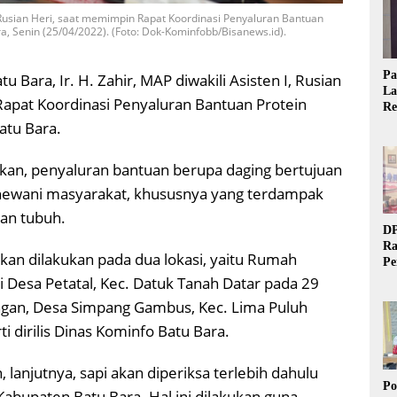
 I, Rusian Heri, saat memimpin Rapat Koordinasi Penyaluran Bantuan
a, Senin (25/04/2022). (Foto: Dok-Kominfobb/Bisanews.id).
Pa
tu Bara, Ir. H. Zahir, MAP diwakili Asisten I, Rusian
La
Rapat Koordinasi Penyaluran Bantuan Protein
Re
Ta
atu Bara.
kan, penyaluran bantuan berupa daging bertujuan
ewani masyarakat, khususnya yang terdampak
an tubuh.
DP
Ra
an dilakukan pada dua lokasi, yaitu Rumah
Pe
Si
Desa Petatal, Kec. Datuk Tanah Datar pada 29
20
ngan, Desa Simpang Gambus, Kec. Lima Puluh
ti dirilis Dinas Kominfo Batu Bara.
anjutnya, sapi akan diperiksa terlebih dahulu
Po
abupaten Batu Bara. Hal ini dilakukan guna