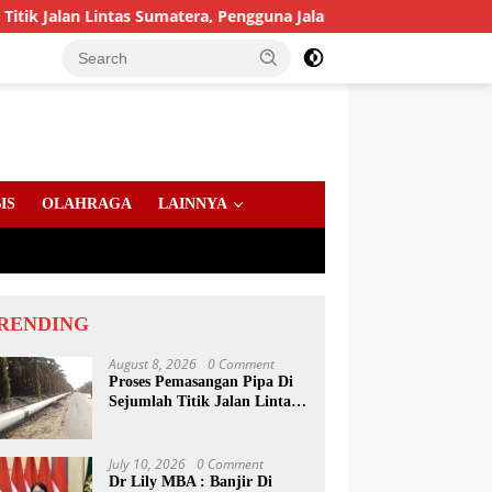
n Lintas Sumatera, Pengguna Jalan diimbau Untuk meningkatkan
IS
OLAHRAGA
LAINNYA
RENDING
August 8, 2026
0 Comment
Proses Pemasangan Pipa Di
Sejumlah Titik Jalan Lintas
Sumatera, Pengguna Jalan
diimbau Untuk
meningkatkan Kewaspadaan
July 10, 2026
0 Comment
Dr Lily MBA : Banjir Di