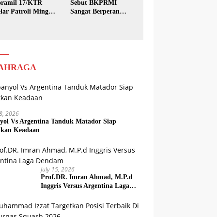
ramil 17/KTR
Sebut BKPRMI
lar Patroli Minggu
Sangat Berperan
sih
dalam Pembinaan
Generasi Muda
AHRAGA
18, 2026
yol Vs Argentina Tanduk Matador Siap
kkan Keadaan
July 15, 2026
Prof.DR. Imran Ahmad, M.P.d
Inggris Versus Argentina Laga
Dendam