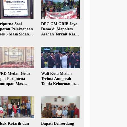
ripurna Soal
DPC GM GRIB Jaya
poran Pelaksanaan
Demo di Mapolres
ses 3 Masa Sidang
Asahan Terkait Kasus
hun Anggaran 2025
Pencabulan Anak
RD Medan Gelar
Wali Kota Medan
pat Paripurna
Terima Anugerah
nutupan Masa
Tanda Kehormatan
dang Kesatu Tahun
Satyalancana Karya
24
Bhakti Praja Nugraha
lsek Kotarih dan
Bupati Deliserdang