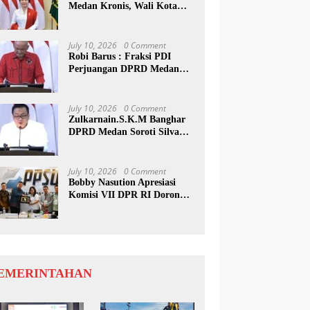
Medan Kronis, Wali Kota
Harus Buat Terobosan Baru
July 10, 2026
0 Comment
Robi Barus : Fraksi PDI
Perjuangan DPRD Medan
Desak Pemko Terapkan
Tapping Box
July 10, 2026
0 Comment
Zulkarnain.S.K.M Banghar
DPRD Medan Soroti Silva
Rp592 M, Pemko Diminta
Benahi Rencana PAD
July 10, 2026
0 Comment
Bobby Nasution Apresiasi
Komisi VII DPR RI Dorong
PRSU Masuk Kalender Event
Nasional
EMERINTAHAN