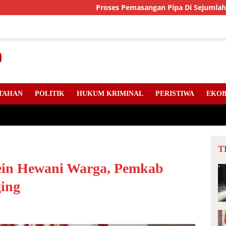
Proses Pemasangan Pipa Di Sejumlah Titik Jala
TAHAN
POLITIK
HUKUM KRIMINAL
PERISTIWA
EKOB
T
ein Hewani Warga, Pemkab
ing