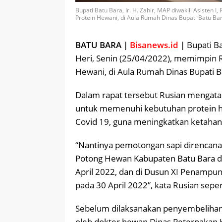
Bupati Batu Bara, Ir. H. Zahir, MAP diwakili Asisten
Protein Hewani, di Aula Rumah Dinas Bupati Batu Bar
BATU BARA
|
Bisanews.id
| Bupati Ba
Heri, Senin (25/04/2022), memimpin 
Hewani, di Aula Rumah Dinas Bupati B
Dalam rapat tersebut Rusian mengata
untuk memenuhi kebutuhan protein h
Covid 19, guna meningkatkan ketahan
“Nantinya pemotongan sapi direncanak
Potong Hewan Kabupaten Batu Bara di 
April 2022, dan di Dusun XI Penampu
pada 30 April 2022”, kata Rusian seper
Sebelum dilaksanakan penyembelihan, l
oleh dokter hewan Dinas Peternakan K