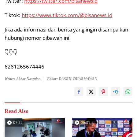
Twitter:
https://twitter.com/bisanewsid
Tiktok:
https://www.tiktok.com/@bisanews.id
Jika ada informasi dan berita yang ingin disampaikan
hubungi nomor dibawah ini
👇👇👇
6281265674446
Writer: Akbar Nasution
Editor: DASRIL DHARMAWAN
Read Also
07:25
06:31