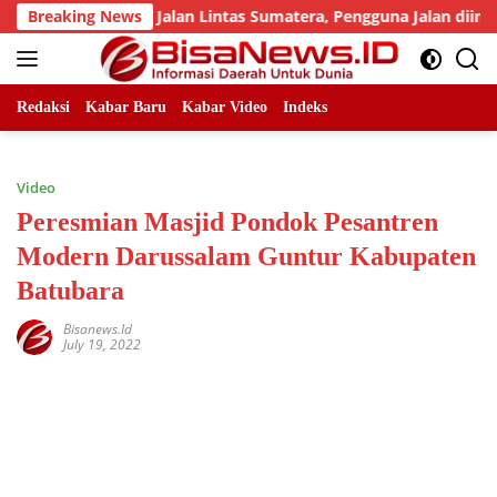
Skip
umlah Titik Jalan Lintas Sumatera, Pengguna Jalan diimbau Un
Breaking News
to
content
Redaksi
Kabar Baru
Kabar Video
Indeks
Video
Peresmian Masjid Pondok Pesantren
Modern Darussalam Guntur Kabupaten
Batubara
Bisanews.id
July 19, 2022