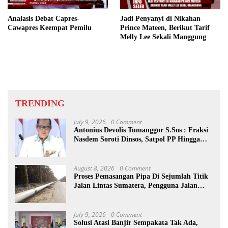
Analasis Debat Capres-
Jadi Penyanyi di Nikahan
Cawapres Keempat Pemilu
Prince Mateen, Berikut Tarif
Melly Lee Sekali Manggung
TRENDING
July 9, 2026
0 Comment
Antonius Devolis Tumanggor S.Sos : Fraksi
Nasdem Soroti Dinsos, Satpol PP Hingga
Kepling
August 8, 2026
0 Comment
Proses Pemasangan Pipa Di Sejumlah Titik
Jalan Lintas Sumatera, Pengguna Jalan
diimbau Untuk meningkatkan
Kewaspadaan
July 9, 2026
0 Comment
Solusi Atasi Banjir Sempakata Tak Ada,