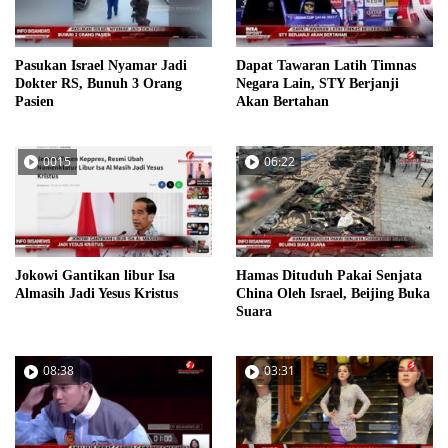
Pasukan Israel Nyamar Jadi
Dapat Tawaran Latih Timnas
Dokter RS, Bunuh 3 Orang
Negara Lain, STY Berjanji
Pasien
Akan Bertahan
0015
06:22
Jokowi Gantikan libur Isa
Hamas Dituduh Pakai Senjata
Almasih Jadi Yesus Kristus
China Oleh Israel, Beijing Buka
Suara
08:38
03:31