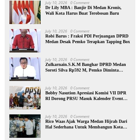
July 10, 2026
0 Comment
Dr Lily MBA : Banjir Di Medan Kronis,
Wali Kota Harus Buat Terobosan Baru
July 10, 2026
0 Comment
Robi Barus : Fraksi PDI Perjuangan DPRD
Medan Desak Pemko Terapkan Tapping Box
July 10, 2026
0 Comment
Zulkarnain.S.K.M Banghar DPRD Medan
Soroti Silva Rp592 M, Pemko Diminta
Benahi Rencana PAD
July 10, 2026
0 Comment
Bobby Nasution Apresiasi Komisi VII DPR
RI Dorong PRSU Masuk Kalender Event
Nasional
July 10, 2026
0 Comment
Rico Waas Ajak Warga Medan Hijrah Dari
Hal Sederhana Untuk Membangun Kota
Lebih Baik