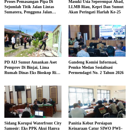
Proses Pemasangan Pipa Di
Masuki Usia Seperempat Abad,
Sejumlah Titik Jalan Lintas
LLMB Riau, Kepri Dan Sumut
Sumatera, Pengguna Jalan
Akan Peringati Harlah Ke-25
diimbau Untuk meningkatkan
Kewaspadaan
PD AIJ Sumut Amankan Aset
Gandeng Komisi Informasi,
Pemprov Di Binjai, Lima
Pemko Medan Sosialisasi
Rumah Dinas Eks Bioskop Ria
Permendagri No. 2 Tahun 2026
Dibongkar
Sidang Korupsi Waterfront City
Panitia Kebut Persiapan
Samosir: Eks PPK Akui Hanya
Kejuaraan Catur SIWO PWI–