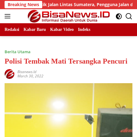
Skip
lah Titik Jalan Lintas Sumatera, Pengguna Jalan diimbau Untu
Breaking News
to
content
Redaksi
Kabar Baru
Kabar Video
Indeks
Berita Utama
Polisi Tembak Mati Tersangka Pencuri
Bisanews.id
March 30, 2022