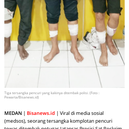
Tiga tersangka pencuri yang kakinya ditembak polisi. (Foto :
Pewarta/Bisanews.id)
MEDAN
|
Bisanews.id
| Viral di media sosial
(medsos), seorang tersangka komplotan pencuri
tewas ditembak petugas Jatanras Presisi Sat Reskrim