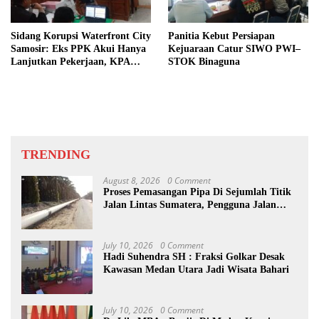
Sidang Korupsi Waterfront City
Panitia Kebut Persiapan
Samosir: Eks PPK Akui Hanya
Kejuaraan Catur SIWO PWI–
Lanjutkan Pekerjaan, KPA
STOK Binaguna
Beberkan Pengawasan Proyek
TRENDING
August 8, 2026
0 Comment
Proses Pemasangan Pipa Di Sejumlah Titik
Jalan Lintas Sumatera, Pengguna Jalan
diimbau Untuk meningkatkan
Kewaspadaan
July 10, 2026
0 Comment
Hadi Suhendra SH : Fraksi Golkar Desak
Kawasan Medan Utara Jadi Wisata Bahari
July 10, 2026
0 Comment