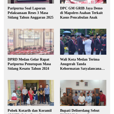
Paripurna Soal Laporan
DPC GM GRIB Jaya Demo
Pelaksanaan Reses 3 Masa
di Mapolres Asahan Terkait
Sidang Tahun Anggaran 2025
Kasus Pencabulan Anak
DPRD Medan Gelar Rapat
Wali Kota Medan Terima
Paripurna Penutupan Masa
Anugerah Tanda
Sidang Kesatu Tahun 2024
Kehormatan Satyalancana
Karya Bhakti Praja Nugraha
Polsek Kotarih dan Koramil
Bupati Deliserdang Sebut