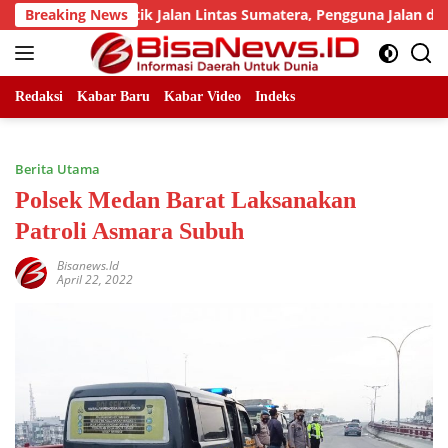
Skip
jumlah Titik Jalan Lintas Sumatera, Pengguna Jalan diimbau U
Breaking News
to
content
Redaksi
Kabar Baru
Kabar Video
Indeks
Berita Utama
Polsek Medan Barat Laksanakan
Patroli Asmara Subuh
Bisanews.id
April 22, 2022