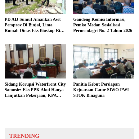
PD AIJ Sumut Amankan Aset
Gandeng Komisi Informasi,
Pemprov Di Binjai, Lima
Pemko Medan Sosialisasi
Rumah Dinas Eks Bioskop Ria
Permendagri No. 2 Tahun 2026
Dibongkar
Sidang Korupsi Waterfront City
Panitia Kebut Persiapan
Samosir: Eks PPK Akui Hanya
Kejuaraan Catur SIWO PWI–
Lanjutkan Pekerjaan, KPA
STOK Binaguna
Beberkan Pengawasan Proyek
TRENDING