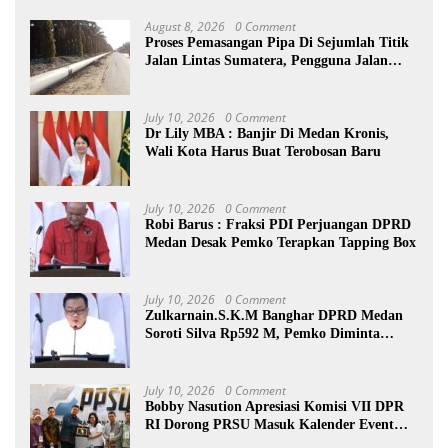
August 8, 2026
0 Comment
Proses Pemasangan Pipa Di Sejumlah Titik
Jalan Lintas Sumatera, Pengguna Jalan
diimbau Untuk meningkatkan
Kewaspadaan
July 10, 2026
0 Comment
Dr Lily MBA : Banjir Di Medan Kronis,
Wali Kota Harus Buat Terobosan Baru
July 10, 2026
0 Comment
Robi Barus : Fraksi PDI Perjuangan DPRD
Medan Desak Pemko Terapkan Tapping Box
July 10, 2026
0 Comment
Zulkarnain.S.K.M Banghar DPRD Medan
Soroti Silva Rp592 M, Pemko Diminta
Benahi Rencana PAD
July 10, 2026
0 Comment
Bobby Nasution Apresiasi Komisi VII DPR
RI Dorong PRSU Masuk Kalender Event
Nasional