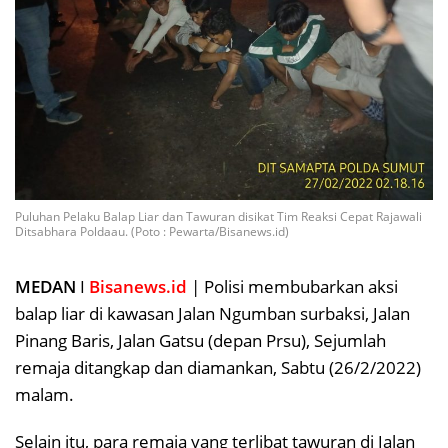
Puluhan Pelaku Balap Liar dan Tawuran disikat Tim Reaksi Cepat Rajawali
Ditsabhara Poldaau. (Poto : Pewarta/Bisanews.id)
MEDAN
I
Bisanews.id
| Polisi membubarkan aksi
balap liar di kawasan Jalan Ngumban surbaksi, Jalan
Pinang Baris, Jalan Gatsu (depan Prsu), Sejumlah
remaja ditangkap dan diamankan, Sabtu (26/2/2022)
malam.
Selain itu, para remaja yang terlibat tawuran di Jalan