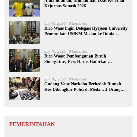
Allhamdulilah, Muhammad Izzat Ke Final
Kejurnas Squash 2026
July 10, 2026
0 Comment
Rico Waas Ingin Delegasi Hyejeon University
Promosikan UMKM Medan ke Dunia
Internasional
July 10, 2026
0 Comment
Rico Waas: Pembangunan Butuh
Sinergisitas, Pers Harus Hadirkan
Jurnalisme Solutif
July 10, 2026
0 Comment
Gudang Vape Narkoba Berkedok Rumah
Kos Dibongkar Polisi di Medan, 2 Orang
Diamankan
PEMERINTAHAN