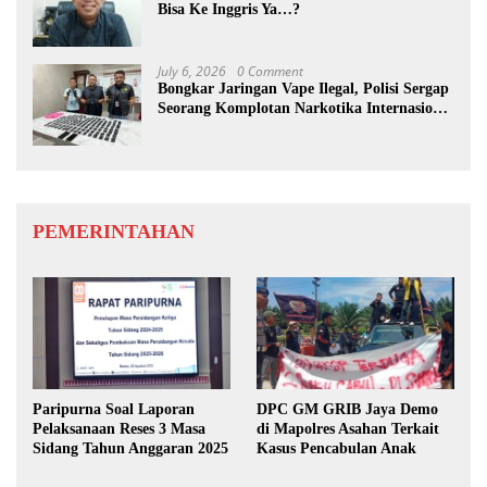
Bisa Ke Inggris Ya…?
July 6, 2026
0 Comment
Bongkar Jaringan Vape Ilegal, Polisi Sergap
Seorang Komplotan Narkotika Internasional
Si Medan
PEMERINTAHAN
Paripurna Soal Laporan
DPC GM GRIB Jaya Demo
Pelaksanaan Reses 3 Masa
di Mapolres Asahan Terkait
Sidang Tahun Anggaran 2025
Kasus Pencabulan Anak