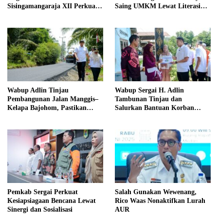
Sisingamangaraja XII Perkuat
Saing UMKM Lewat Literasi
Sinergitas Jaga Kamtibmas
Sadar Halal
Wabup Adlin Tinjau
Wabup Sergai H. Adlin
Pembangunan Jalan Manggis–
Tambunan Tinjau dan
Kelapa Bajohom, Pastikan
Salurkan Bantuan Korban
Kualitas Sesuai Harapan
Puting Beliung di Desa Blok 10
Pemkab Sergai Perkuat
Salah Gunakan Wewenang,
Kesiapsiagaan Bencana Lewat
Rico Waas Nonaktifkan Lurah
Sinergi dan Sosialisasi
AUR