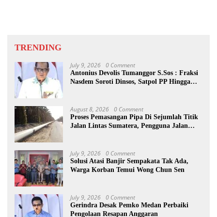
TRENDING
July 9, 2026
0 Comment
Antonius Devolis Tumanggor S.Sos : Fraksi
Nasdem Soroti Dinsos, Satpol PP Hingga
Kepling
August 8, 2026
0 Comment
Proses Pemasangan Pipa Di Sejumlah Titik
Jalan Lintas Sumatera, Pengguna Jalan
diimbau Untuk meningkatkan
Kewaspadaan
July 9, 2026
0 Comment
Solusi Atasi Banjir Sempakata Tak Ada,
Warga Korban Temui Wong Chun Sen
July 9, 2026
0 Comment
Gerindra Desak Pemko Medan Perbaiki
Pengolaan Resapan Anggaran