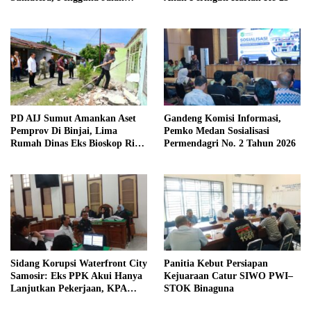
diimbau Untuk meningkatkan
Kewaspadaan
PD AIJ Sumut Amankan Aset
Gandeng Komisi Informasi,
Pemprov Di Binjai, Lima
Pemko Medan Sosialisasi
Rumah Dinas Eks Bioskop Ria
Permendagri No. 2 Tahun 2026
Dibongkar
Sidang Korupsi Waterfront City
Panitia Kebut Persiapan
Samosir: Eks PPK Akui Hanya
Kejuaraan Catur SIWO PWI–
Lanjutkan Pekerjaan, KPA
STOK Binaguna
Beberkan Pengawasan Proyek