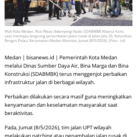
Wali Kota Medan, Rico Waas didampingi Kadis SDABMBK Khairul Azmi,
saat meninjau langsung penambalan jalan rusak di Jalan Jala 20, Kelurahan
Rengas Pulau, Kecamatan Medan Marelan, Jumat (8/5/2026). (Foto : ist)
Medan | bisanews.id | Pemerintah Kota Medan
melalui Dinas Sumber Daya Air, Bina Marga dan Bina
Konstruksi (SDABMBK) terus menggenjot perbaikan
infrastruktur jalan di berbagai wilayah.
Perbaikan dilakukan secara masif guna meningkatkan
kenyamanan dan keselamatan masyarakat saat
beraktivitas.
Pada, Jumat (8/5/2026), tim jalan UPT wilayah
melakukan patching atau penambalan jalan rusak di