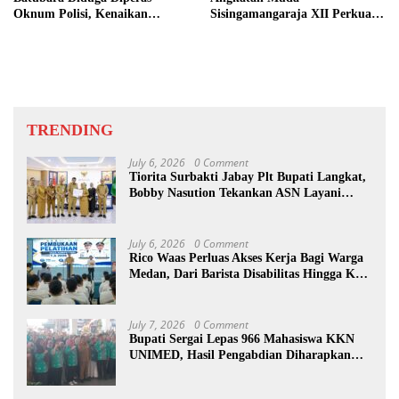
Oknum Polisi, Kenaikan
Sisingamangaraja XII Perkuat
Pangkat AKP Fadlun Al Fitri
Sinergitas Jaga Kamtibmas
Ditunda
TRENDING
July 6, 2026
0 Comment
Tiorita Surbakti Jabay Plt Bupati Langkat,
Bobby Nasution Tekankan ASN Layani
Masyarakat
July 6, 2026
0 Comment
Rico Waas Perluas Akses Kerja Bagi Warga
Medan, Dari Barista Disabilitas Hingga Ke
Luar Negeri
July 7, 2026
0 Comment
Bupati Sergai Lepas 966 Mahasiswa KKN
UNIMED, Hasil Pengabdian Diharapkan
Jadi Masukan Pembangunan Desa