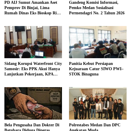
PD AIJ Sumut Amankan Aset
Gandeng Komisi Informasi,
Pemprov Di Binjai, Lima
Pemko Medan Sosialisasi
Rumah Dinas Eks Bioskop Ria
Permendagri No. 2 Tahun 2026
Dibongkar
Sidang Korupsi Waterfront City
Panitia Kebut Persiapan
Samosir: Eks PPK Akui Hanya
Kejuaraan Catur SIWO PWI–
Lanjutkan Pekerjaan, KPA
STOK Binaguna
Beberkan Pengawasan Proyek
Bela Pengusaha Dan Dokter Di
Polrestabes Medan Dan DPC
Batubara Diduga Diperas
Angkatan Muda