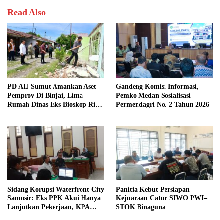
Read Also
PD AIJ Sumut Amankan Aset
Gandeng Komisi Informasi,
Pemprov Di Binjai, Lima
Pemko Medan Sosialisasi
Rumah Dinas Eks Bioskop Ria
Permendagri No. 2 Tahun 2026
Dibongkar
Sidang Korupsi Waterfront City
Panitia Kebut Persiapan
Samosir: Eks PPK Akui Hanya
Kejuaraan Catur SIWO PWI–
Lanjutkan Pekerjaan, KPA
STOK Binaguna
Beberkan Pengawasan Proyek