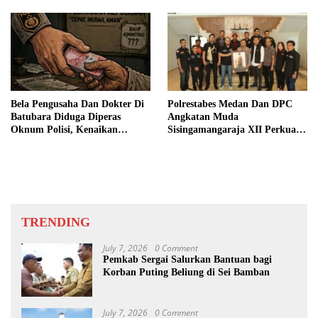
Bela Pengusaha Dan Dokter Di
Polrestabes Medan Dan DPC
Batubara Diduga Diperas
Angkatan Muda
Oknum Polisi, Kenaikan
Sisingamangaraja XII Perkuat
Pangkat AKP Fadlun Al Fitri
Sinergitas Jaga Kamtibmas
Ditunda
TRENDING
July 7, 2026
0 Comment
Pemkab Sergai Salurkan Bantuan bagi
Korban Puting Beliung di Sei Bamban
July 7, 2026
0 Comment