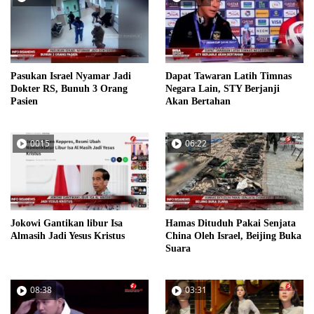
Pasukan Israel Nyamar Jadi
Dapat Tawaran Latih Timnas
Dokter RS, Bunuh 3 Orang
Negara Lain, STY Berjanji
Pasien
Akan Bertahan
0015
06:22
Jokowi Gantikan libur Isa
Hamas Dituduh Pakai Senjata
Almasih Jadi Yesus Kristus
China Oleh Israel, Beijing Buka
Suara
08:38
03:31