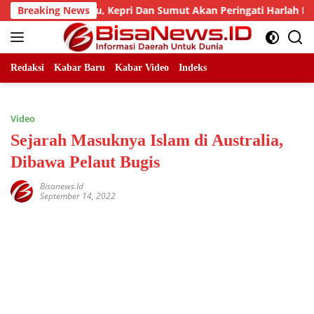
Skip
, LLMB Riau, Kepri Dan Sumut Akan Peringati Harlah Ke-25
Breaking News
to
content
Redaksi
Kabar Baru
Kabar Video
Indeks
Video
Sejarah Masuknya Islam di Australia,
Dibawa Pelaut Bugis
Bisanews.id
September 14, 2022