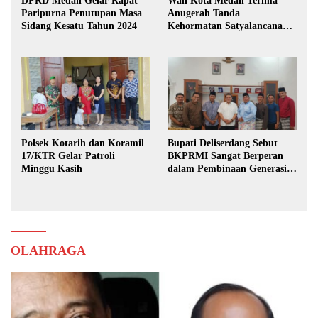
DPRD Medan Gelar Rapat
Wali Kota Medan Terima
Paripurna Penutupan Masa
Anugerah Tanda
Sidang Kesatu Tahun 2024
Kehormatan Satyalancana
Karya Bhakti Praja Nugraha
Polsek Kotarih dan Koramil
Bupati Deliserdang Sebut
17/KTR Gelar Patroli
BKPRMI Sangat Berperan
Minggu Kasih
dalam Pembinaan Generasi
Muda
OLAHRAGA