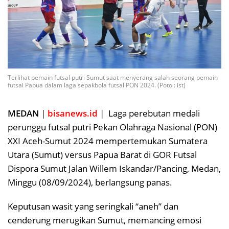
Terlihat pemain futsal putri Sumut saat menyerang salah seorang pemain
futsal Papua dalam laga sepakbola futsal PON 2024. (Poto : ist)
MEDAN
|
bisanews.id
| Laga perebutan medali
perunggu futsal putri Pekan Olahraga Nasional (PON)
XXI Aceh-Sumut 2024 mempertemukan Sumatera
Utara (Sumut) versus Papua Barat di GOR Futsal
Dispora Sumut Jalan Willem Iskandar/Pancing, Medan,
Minggu (08/09/2024), berlangsung panas.
Keputusan wasit yang seringkali “aneh” dan
cenderung merugikan Sumut, memancing emosi