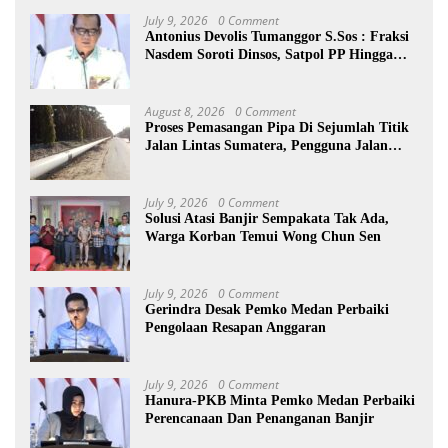
July 9, 2026
0 Comment
Antonius Devolis Tumanggor S.Sos : Fraksi
Nasdem Soroti Dinsos, Satpol PP Hingga
Kepling
August 8, 2026
0 Comment
Proses Pemasangan Pipa Di Sejumlah Titik
Jalan Lintas Sumatera, Pengguna Jalan
diimbau Untuk meningkatkan
Kewaspadaan
July 9, 2026
0 Comment
Solusi Atasi Banjir Sempakata Tak Ada,
Warga Korban Temui Wong Chun Sen
July 9, 2026
0 Comment
Gerindra Desak Pemko Medan Perbaiki
Pengolaan Resapan Anggaran
July 9, 2026
0 Comment
Hanura-PKB Minta Pemko Medan Perbaiki
Perencanaan Dan Penanganan Banjir